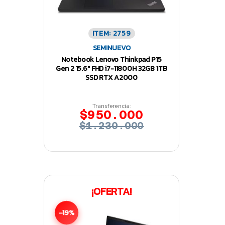
ITEM: 2759
SEMINUEVO
Notebook Lenovo Thinkpad P15
Gen 2 15.6″ FHD i7-11800H 32GB 1TB
SSD RTX A2000
Transferencia:
$950.000
$1.230.000
¡OFERTA!
-19%