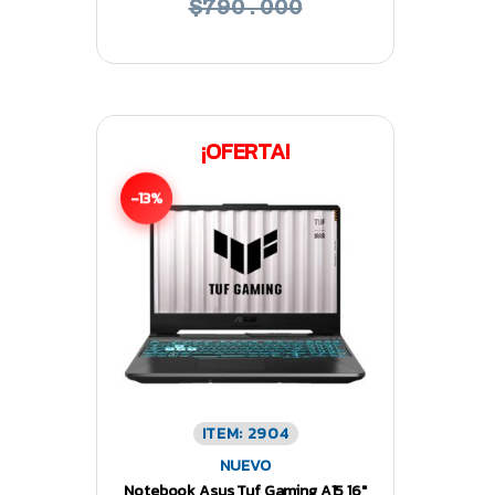
$790.000
¡OFERTA!
-13%
ITEM: 2904
NUEVO
Notebook Asus Tuf Gaming A15 16″