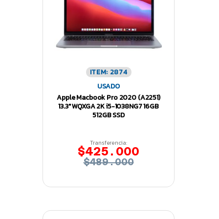
ITEM: 2874
USADO
Apple Macbook Pro 2020 (A2251)
13.3″ WQXGA 2K i5-1038NG7 16GB
512GB SSD
Transferencia:
$425.000
$489.000