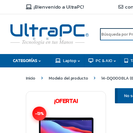
¡Bienvenido a UltraPC!
con
R
D
C
H
CATEGORÍAS
Laptop
PC & AIO
T
Inicio
Modelo del producto
14-DQ0008LA (
No s
¡OFERTA!
-13%