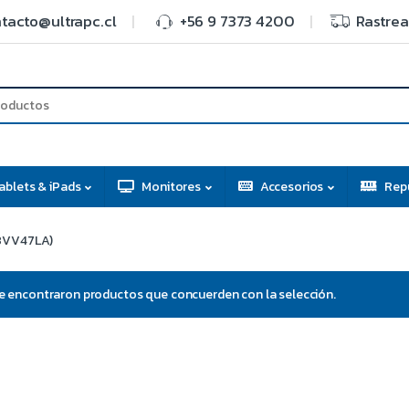
tacto@ultrapc.cl
+56 9 7373 4200
Rastrea
ablets & iPads
Monitores
Accesorios
Rep
8VV47LA)
e encontraron productos que concuerden con la selección.