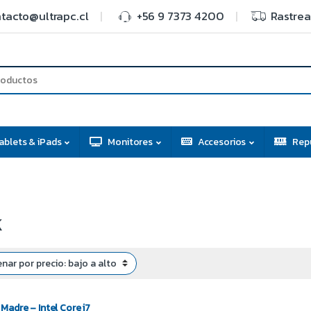
tacto@ultrapc.cl
+56 9 7373 4200
Rastrea
ablets & iPads
Monitores
Accesorios
Rep
K
 Madre – Intel Core i7