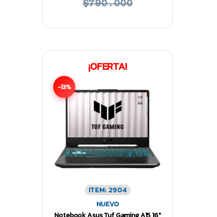
$790.000
¡OFERTA!
-13%
ITEM: 2904
NUEVO
Notebook Asus Tuf Gaming A15 16″