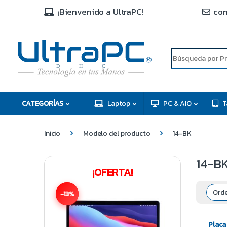
¡Bienvenido a UltraPC!
con
R
D
C
H
CATEGORÍAS
Laptop
PC & AIO
T
Inicio
Modelo del producto
14-BK
14-B
¡OFERTA!
-13%
Placa