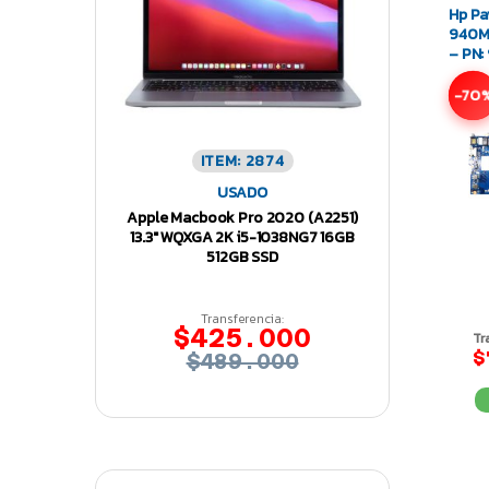
Hp Pa
940M
– PN:
-70
ITEM: 2874
USADO
Apple Macbook Pro 2020 (A2251)
13.3″ WQXGA 2K i5-1038NG7 16GB
512GB SSD
Transferencia:
$425.000
Tr
$
$489.000