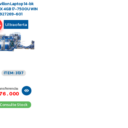
vilion Laptop 14-bk
X 4GB i7-7500U WIN
 927269-601
Ultraoferta
%
ITEM: 3137
ansferencia:
76.000
Consulte Stock