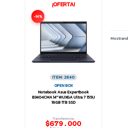
¡OFERTA!
-14%
Mostrando
ITEM: 2840
OPEN BOX
Notebook Asus Expertbook
B3404CMA 14″ WUXGA Ultra 7 155U
16GB 1TB SSD
Transferencia:
$679.000