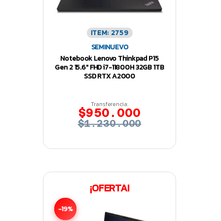
ITEM: 2759
SEMINUEVO
Notebook Lenovo Thinkpad P15
Gen 2 15.6″ FHD i7-11800H 32GB 1TB
SSD RTX A2000
Transferencia:
$950.000
$1.230.000
¡OFERTA!
-19%