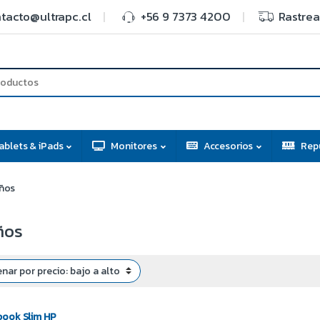
tacto@ultrapc.cl
+56 9 7373 4200
Rastrea
ablets & iPads
Monitores
Accesorios
Rep
años
ños
book Slim HP