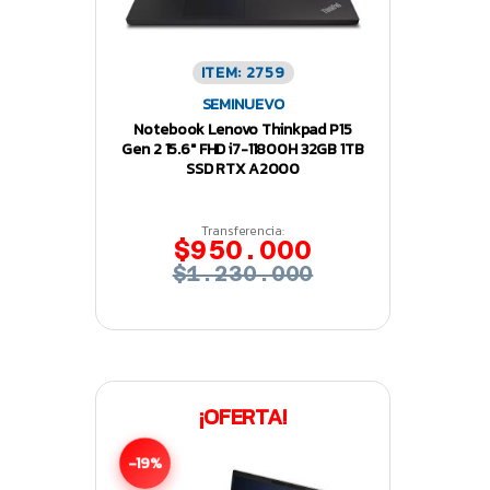
ITEM: 2759
SEMINUEVO
Notebook Lenovo Thinkpad P15
Gen 2 15.6″ FHD i7-11800H 32GB 1TB
SSD RTX A2000
Transferencia:
$950.000
$1.230.000
¡OFERTA!
-19%