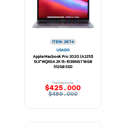
ITEM: 2874
USADO
Apple Macbook Pro 2020 (A2251)
13.3″ WQXGA 2K i5-1038NG7 16GB
512GB SSD
Transferencia:
$425.000
$489.000