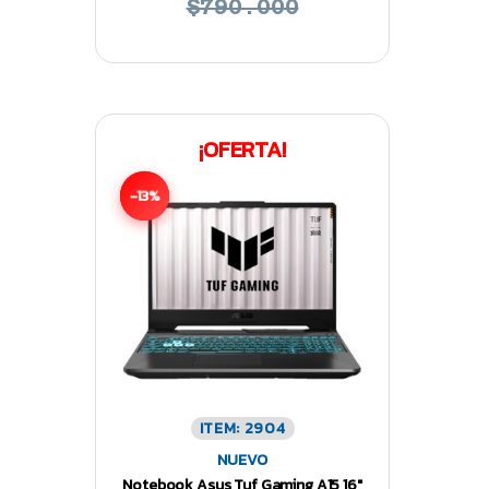
$790.000
¡OFERTA!
-13%
ITEM: 2904
NUEVO
Notebook Asus Tuf Gaming A15 16″