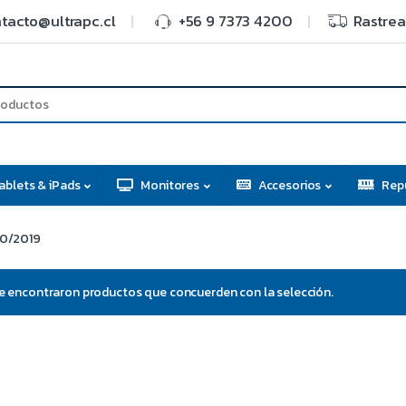
tacto@ultrapc.cl
+56 9 7373 4200
Rastrea
ablets & iPads
Monitores
Accesorios
Rep
10/2019
e encontraron productos que concuerden con la selección.