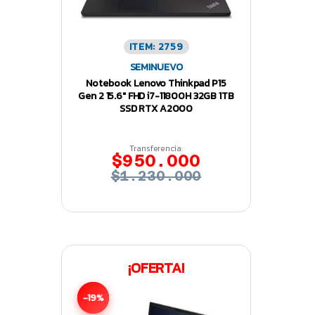
ITEM: 2759
SEMINUEVO
Notebook Lenovo Thinkpad P15
Gen 2 15.6″ FHD i7-11800H 32GB 1TB
SSD RTX A2000
Transferencia:
$950.000
$1.230.000
¡OFERTA!
-19%