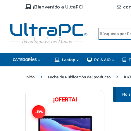
¡Bienvenido a UltraPC!
con
R
D
C
H
CATEGORÍAS
Laptop
PC & AIO
T
Inicio
Fecha de Publicación del producto
10/
No s
¡OFERTA!
-13%