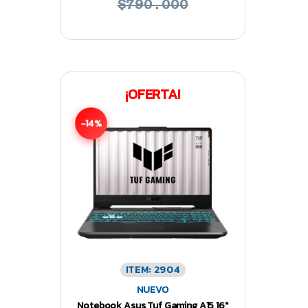
$790.000
¡OFERTA!
-14%
ITEM: 2904
NUEVO
Notebook Asus Tuf Gaming A15 16″