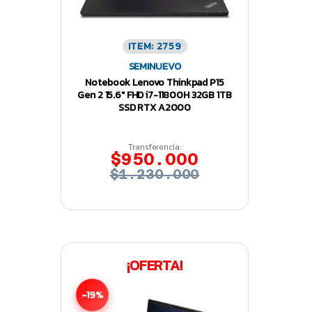
ITEM: 2759
SEMINUEVO
Notebook Lenovo Thinkpad P15
Gen 2 15.6″ FHD i7-11800H 32GB 1TB
SSD RTX A2000
Transferencia:
$950.000
$1.230.000
¡OFERTA!
-19%