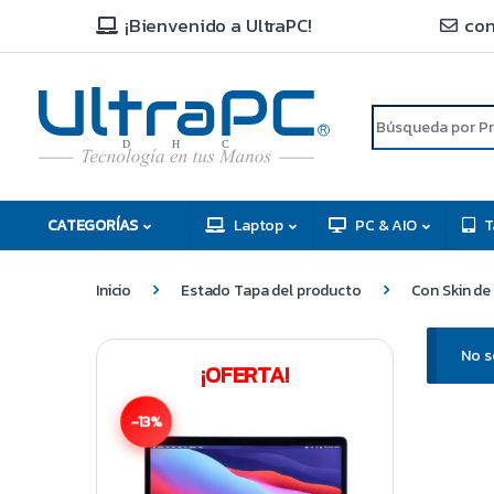
¡Bienvenido a UltraPC!
con
R
D
C
H
CATEGORÍAS
Laptop
PC & AIO
T
Inicio
Estado Tapa del producto
Con Skin d
No s
¡OFERTA!
-13%