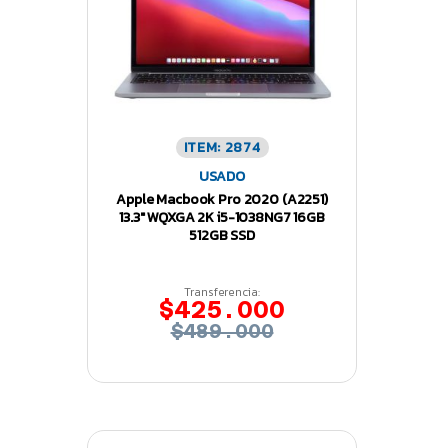
ITEM: 2874
USADO
Apple Macbook Pro 2020 (A2251)
13.3″ WQXGA 2K i5-1038NG7 16GB
512GB SSD
Transferencia:
$425.000
$489.000