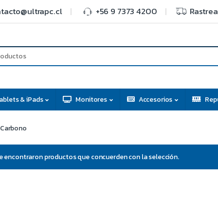
tacto@ultrapc.cl
+56 9 7373 4200
Rastrea
ablets & iPads
Monitores
Accesorios
Rep
e Carbono
e encontraron productos que concuerden con la selección.