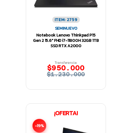
ITEM: 2759
SEMINUEVO
Notebook Lenovo Thinkpad P15
Gen 2 15.6″ FHD i7-11800H 32GB 1TB
SSD RTX A2000
Transferencia:
$950.000
$1.230.000
¡OFERTA!
-19%