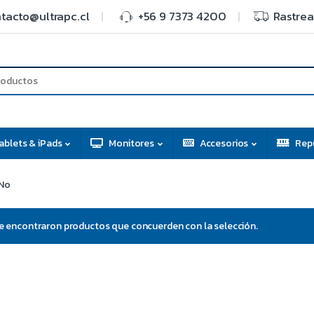
tacto@ultrapc.cl
+56 9 7373 4200
Rastrea
ablets & iPads
Monitores
Accesorios
Rep
No
e encontraron productos que concuerden con la selección.