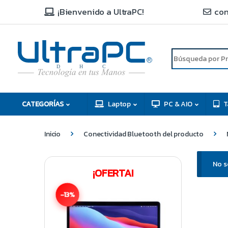
¡Bienvenido a UltraPC!
con
R
D
C
H
CATEGORÍAS
Laptop
PC & AIO
T
Inicio
Conectividad Bluetooth del producto
No s
¡OFERTA!
-13%