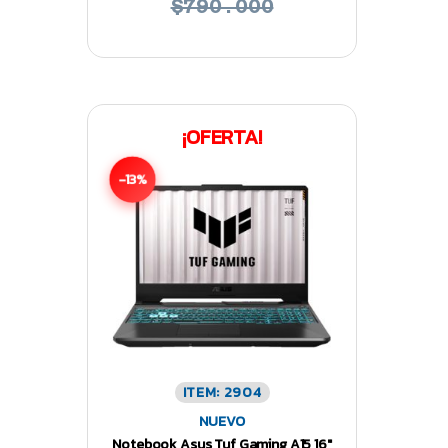
$790.000
¡OFERTA!
-13%
ITEM: 2904
NUEVO
Notebook Asus Tuf Gaming A15 16″