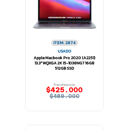
ITEM: 2874
USADO
Apple Macbook Pro 2020 (A2251)
13.3″ WQXGA 2K i5-1038NG7 16GB
512GB SSD
Transferencia:
$425.000
$489.000