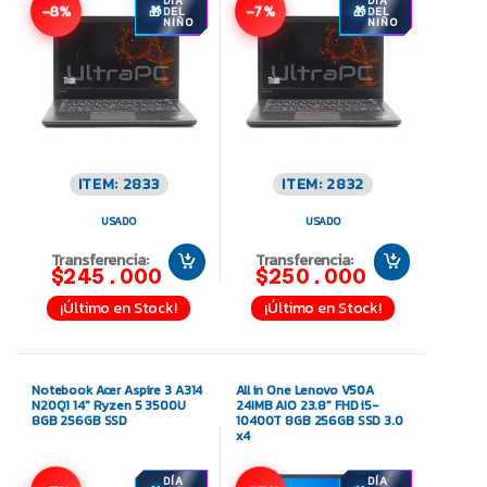
DÍA
DÍA
-8%
-7%
DEL
DEL
NIÑO
NIÑO
ITEM: 2833
ITEM: 2832
USADO
USADO
Transferencia:
Transferencia:
$245.000
$250.000
¡Último en Stock!
¡Último en Stock!
Notebook Acer Aspire 3 A314
All in One Lenovo V50A
N20Q1 14″ Ryzen 5 3500U
24IMB AIO 23.8″ FHD i5-
8GB 256GB SSD
10400T 8GB 256GB SSD 3.0
x4
DÍA
DÍA