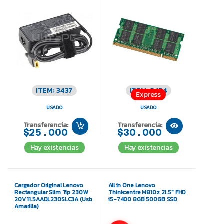
ITEM: 3437
ITEM: 3454
Express
USADO
USADO
Transferencia:
Transferencia:
$25.000
$30.000
Hay existencias
Hay existencias
Cargador Original Lenovo
All in One Lenovo
Rectangular Slim Tip 230W
Thinkcentre M810z 21.5″ FHD
20V 11.5AADL230SLC3A (Usb
i5-7400 8GB 500GB SSD
Amarilla)