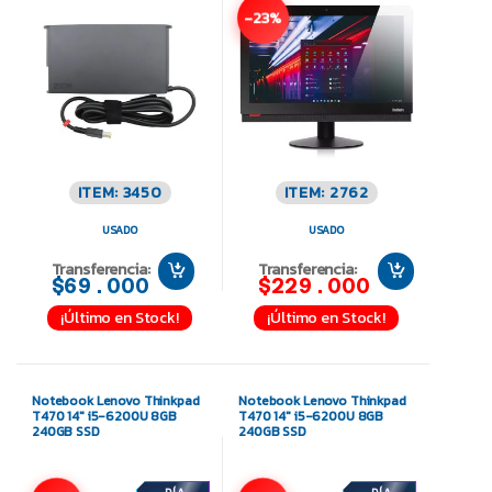
-23%
ITEM: 3450
ITEM: 2762
USADO
USADO
Transferencia:
Transferencia:
$69.000
$229.000
¡Último en Stock!
¡Último en Stock!
Notebook Lenovo Thinkpad
Notebook Lenovo Thinkpad
T470 14″ i5-6200U 8GB
T470 14″ i5-6200U 8GB
240GB SSD
240GB SSD