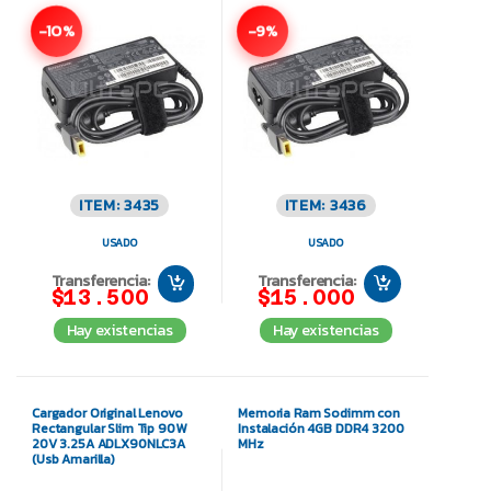
-10%
-9%
ITEM: 3435
ITEM: 3436
USADO
USADO
Transferencia:
Transferencia:
$13.500
$15.000
Hay existencias
Hay existencias
Cargador Original Lenovo
Memoria Ram Sodimm con
Rectangular Slim Tip 90W
Instalación 4GB DDR4 3200
20V 3.25A ADLX90NLC3A
MHz
(Usb Amarilla)