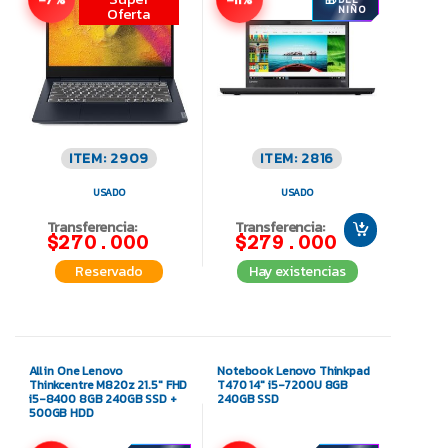
Oferta
NIÑO
ITEM: 2909
ITEM: 2816
USADO
USADO
Transferencia:
Transferencia:
$270.000
$279.000
Hay existencias
All in One Lenovo
Notebook Lenovo Thinkpad
Thinkcentre M820z 21.5″ FHD
T470 14″ i5-7200U 8GB
i5-8400 8GB 240GB SSD +
240GB SSD
500GB HDD