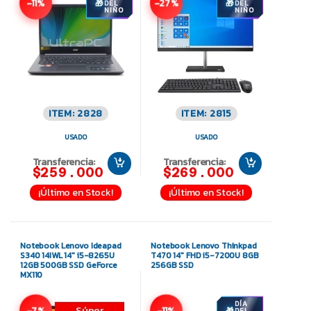
-11%
-27%
DEL
DEL
NIÑO
NIÑO
ITEM: 2828
ITEM: 2815
USADO
USADO
Transferencia:
Transferencia:
$259.000
$269.000
¡Último en Stock!
¡Último en Stock!
Notebook Lenovo Ideapad
Notebook Lenovo Thinkpad
S340 14IWL 14″ i5-8265U
T470 14″ FHD i5-7200U 8GB
12GB 500GB SSD GeForce
256GB SSD
MX110
DÍA
Súper
-7%
-11%
DEL