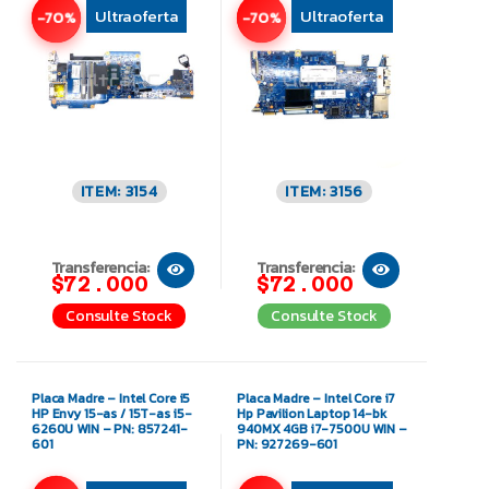
Ultraoferta
Ultraoferta
-70%
-70%
ITEM: 3154
ITEM: 3156
Transferencia:
Transferencia:
$72.000
$72.000
Consulte Stock
Consulte Stock
Placa Madre – Intel Core i5
Placa Madre – Intel Core i7
HP Envy 15-as / 15T-as i5-
Hp Pavilion Laptop 14-bk
6260U WIN – PN: 857241-
940MX 4GB i7-7500U WIN –
601
PN: 927269-601