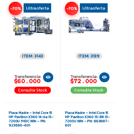
Ultraoferta
Ultraoferta
-70%
-70%
ITEM: 3143
ITEM: 3139
Transferencia:
Transferencia:
$60.000
$72.000
Consulte Stock
Consulte Stock
Placa Madre – Intel Core i5
Placa Madre – Intel Core i5
HP Pavilion X360 14-ba i5-
HP Pavilion X360 15-BK i5-
7200U fHDC WIN – PN:
7200U WIN – PN: 863887-
923690-601
601