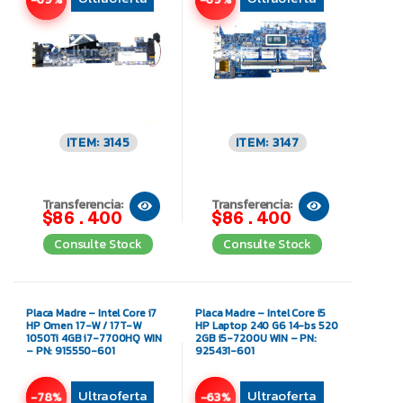
ITEM: 3145
ITEM: 3147
Transferencia:
Transferencia:
$86.400
$86.400
Consulte Stock
Consulte Stock
Placa Madre – Intel Core i7
Placa Madre – Intel Core i5
HP Omen 17-W / 17T-W
HP Laptop 240 G6 14-bs 520
1050Ti 4GB i7-7700HQ WIN
2GB i5-7200U WIN – PN:
– PN: 915550-601
925431-601
Ultraoferta
Ultraoferta
-78%
-63%