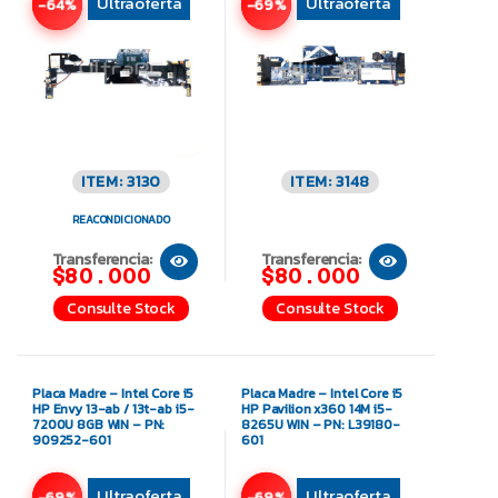
Ultraoferta
Ultraoferta
-64%
-69%
ITEM: 3130
ITEM: 3148
REACONDICIONADO
Transferencia:
Transferencia:
$80.000
$80.000
Consulte Stock
Consulte Stock
Placa Madre – Intel Core i5
Placa Madre – Intel Core i5
HP Envy 13-ab / 13t-ab i5-
HP Pavilion x360 14M i5-
7200U 8GB WIN – PN:
8265U WIN – PN: L39180-
909252-601
601
Ultraoferta
Ultraoferta
-69%
-69%