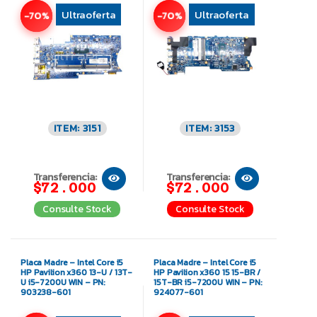
Ultraoferta
Ultraoferta
-70%
-70%
ITEM: 3151
ITEM: 3153
Transferencia:
Transferencia:
$72.000
$72.000
Consulte Stock
Consulte Stock
Placa Madre – Intel Core i5
Placa Madre – Intel Core i5
HP Pavilion x360 13-U / 13T-
HP Pavilion x360 15 15-BR /
U i5-7200U WIN – PN:
15T-BR i5-7200U WIN – PN:
903238-601
924077-601