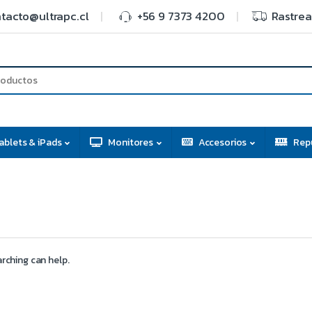
tacto@ultrapc.cl
+56 9 7373 4200
Rastrea
ablets & iPads
Monitores
Accesorios
Rep
arching can help.