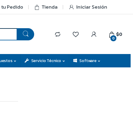
 tu Pedido
Tienda
Iniciar Sesión
$0
0
uestos
Servicio Técnico
Software