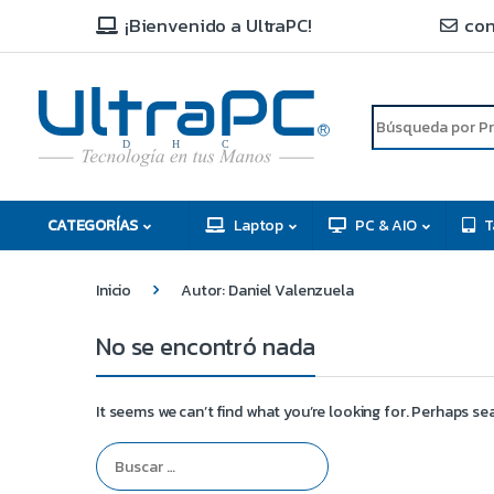
¡Bienvenido a UltraPC!
con
R
D
C
H
CATEGORÍAS
Laptop
PC & AIO
T
Inicio
Autor: Daniel Valenzuela
No se encontró nada
It seems we can’t find what you’re looking for. Perhaps se