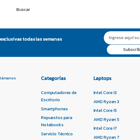
 exclusivas todas las semanas
Categorías
Laptops
Llámanos
Computadores de
Intel Core i3
Escritorio
AMD Ryzen 3
Smartphones
Intel Core i5
Repuestos para
AMD Ryzen 5
Notebooks
Intel Core i7
Servicio Técnico
AMD Ryzen 7