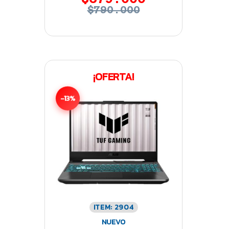
$790.000
¡OFERTA!
-13%
ITEM: 2904
NUEVO