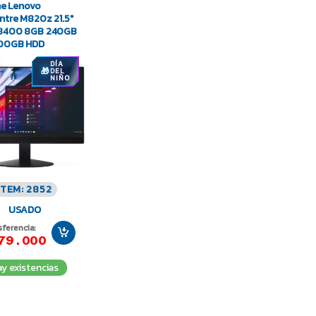
One Lenovo
ntre M820z 21.5″
-8400 8GB 240GB
500GB HDD
DÍA
DEL
NIÑO
ITEM: 2852
USADO
sferencia:
79.000
y existencias