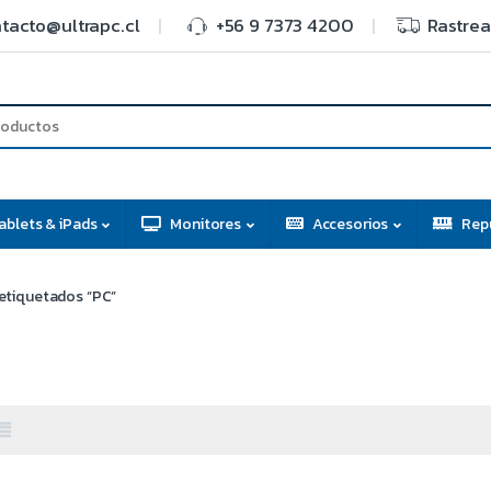
tacto@ultrapc.cl
+56 9 7373 4200
Rastrea
ablets & iPads
Monitores
Accesorios
Rep
etiquetados “PC”