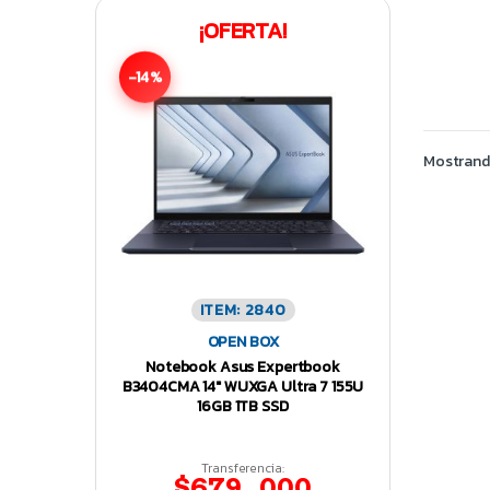
¡OFERTA!
-14%
Mostrando
ITEM: 2840
OPEN BOX
Notebook Asus Expertbook
B3404CMA 14″ WUXGA Ultra 7 155U
16GB 1TB SSD
Transferencia:
$679.000