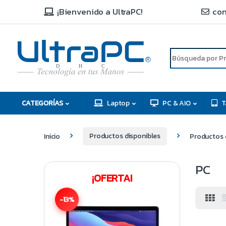
¡Bienvenido a UltraPC!
con
R
D
C
H
CATEGORÍAS
Laptop
PC & AIO
T
Inicio
Productos disponibles
Productos 
PC
¡OFERTA!
-13%