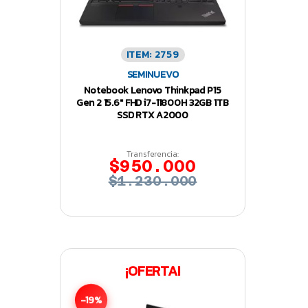
ITEM: 2759
SEMINUEVO
Notebook Lenovo Thinkpad P15
Gen 2 15.6″ FHD i7-11800H 32GB 1TB
SSD RTX A2000
Transferencia:
$950.000
$1.230.000
¡OFERTA!
-19%