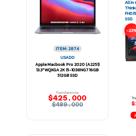
All i
Think
FHD 
SSD
-23
ITEM: 2874
USADO
Apple Macbook Pro 2020 (A2251)
13.3″ WQXGA 2K i5-1038NG7 16GB
512GB SSD
Transferencia:
$425.000
Tr
$
$489.000