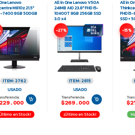
n One Lenovo
All in One Lenovo V50A
All in 
centre M810z 21.5″
24IMB AIO 23.8″ FHD i5-
Thinkce
i5-7400 8GB 500GB
10400T 8GB 256GB SSD
FHD i5
3.0 x4
SSD + 
DÍA
%
-27%
-15%
DEL
NIÑO
ITEM: 2762
ITEM: 2815
USADO
USADO
ansferencia:
Transferencia:
Tran
229.000
$269.000
$2
¡Último en Stock!
¡Último en Stock!
Ha