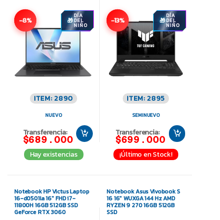
DÍA
DÍA
-8%
-13%
DEL
DEL
NIÑO
NIÑO
ITEM: 2890
ITEM: 2895
NUEVO
SEMINUEVO
Transferencia:
Transferencia:
$689.000
$699.000
Hay existencias
¡Último en Stock!
Notebook HP Victus Laptop
Notebook Asus Vivobook S
16-d0501la 16″ FHD i7-
16 16″ WUXGA 144 Hz AMD
11800H 16GB 512GB SSD
RYZEN 9 270 16GB 512GB
GeForce RTX 3060
SSD