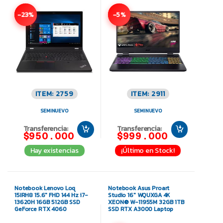
-23%
-5%
ITEM: 2759
ITEM: 2911
SEMINUEVO
SEMINUEVO
Transferencia:
Transferencia:
$950.000
$999.000
Hay existencias
¡Último en Stock!
Notebook Lenovo Loq
Notebook Asus Proart
15IRH8 15.6″ FHD 144 Hz i7-
Studio 16″ WQUXGA 4K
13620H 16GB 512GB SSD
XEON® W-11955M 32GB 1TB
GeForce RTX 4060
SSD RTX A3000 Laptop