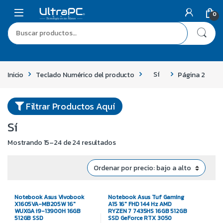
Skip to navigation
Skip to content
0
Buscar por:
Inicio
Teclado Numérico del producto
Sí
Página 2
Filtrar Productos Aquí
Sí
Ordenado por precio: bajo a alto
Mostrando 15–24 de 24 resultados
Notebook Asus Vivobook
Notebook Asus Tuf Gaming
X1605VA-MB205W 16″
A15 16″ FHD 144 Hz AMD
WUXGA i9-13900H 16GB
RYZEN 7 7435HS 16GB 512GB
512GB SSD
SSD GeForce RTX 3050