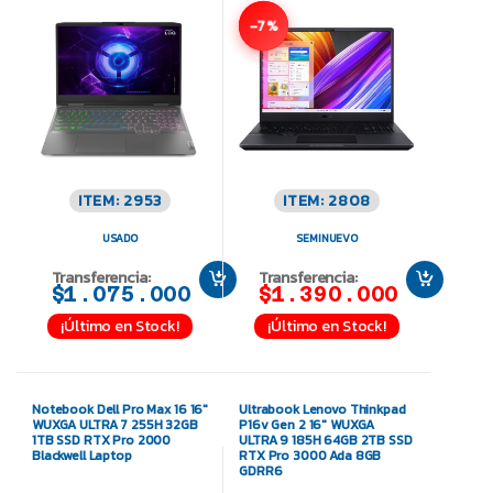
-7%
ITEM: 2953
ITEM: 2808
USADO
SEMINUEVO
Transferencia:
Transferencia:
$1.075.000
$1.390.000
¡Último en Stock!
¡Último en Stock!
Notebook Dell Pro Max 16 16″
Ultrabook Lenovo Thinkpad
WUXGA ULTRA 7 255H 32GB
P16v Gen 2 16″ WUXGA
1TB SSD RTX Pro 2000
ULTRA 9 185H 64GB 2TB SSD
Blackwell Laptop
RTX Pro 3000 Ada 8GB
GDRR6