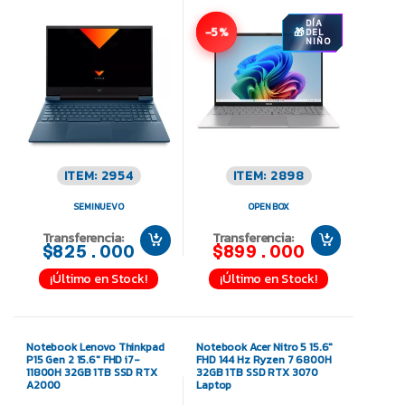
DÍA
-5%
DEL
NIÑO
ITEM: 2954
ITEM: 2898
SEMINUEVO
OPEN BOX
Transferencia:
Transferencia:
$825.000
$899.000
¡Último en Stock!
¡Último en Stock!
Notebook Lenovo Thinkpad
Notebook Acer Nitro 5 15.6″
P15 Gen 2 15.6″ FHD i7-
FHD 144 Hz Ryzen 7 6800H
11800H 32GB 1TB SSD RTX
32GB 1TB SSD RTX 3070
A2000
Laptop