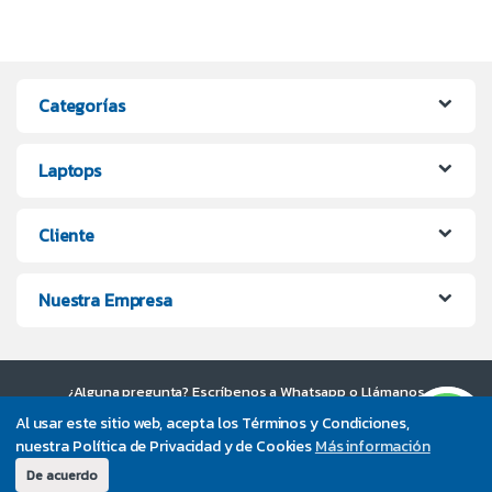
Categorías
Laptops
Cliente
Nuestra Empresa
¿Alguna pregunta? Escríbenos a Whatsapp o Llámanos
UltraPC +56 9 7373 4200
Al usar este sitio web, acepta los Términos y Condiciones,
nuestra Política de Privacidad y de Cookies
Más información
De acuerdo