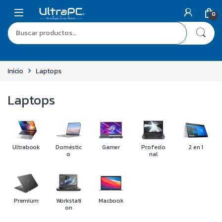
0
Inicio
Laptops
Laptops
Ultrabook
Doméstic
Gamer
Profesio
2 en 1
o
nal
Premium
Workstati
Macbook
on