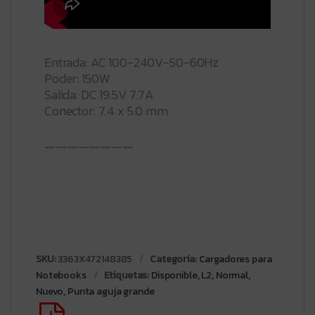
Entrada: AC 100-240V-50-60Hz
Poder: 150W
Salida: DC 19.5V 7.7A
Conector: 7.4 x 5.0 mm
————————
SKU:
3363X472148385
Categoría:
Cargadores para
Notebooks
Etiquetas:
Disponible
,
L2
,
Normal
,
Nuevo
,
Punta aguja grande