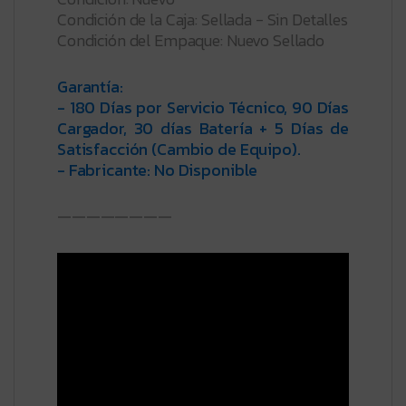
Condición de la Caja: Sellada - Sin Detalles
Condición del Empaque: Nuevo Sellado
Garantía:
- 180 Días por Servicio Técnico, 90 Días
Cargador, 30 días Batería + 5 Días de
Satisfacción (Cambio de Equipo).
- Fabricante: No Disponible
————————