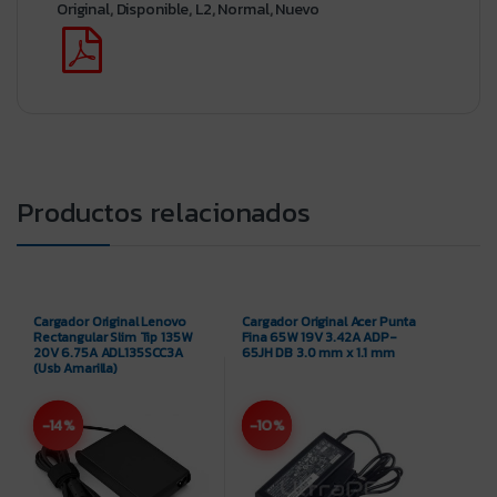
Original
,
Disponible
,
L2
,
Normal
,
Nuevo
Productos relacionados
Cargador Original Lenovo
Cargador Original Acer Punta
Rectangular Slim Tip 135W
Fina 65W 19V 3.42A ADP-
20V 6.75A ADL135SCC3A
65JH DB 3.0 mm x 1.1 mm
(Usb Amarilla)
-14%
-10%