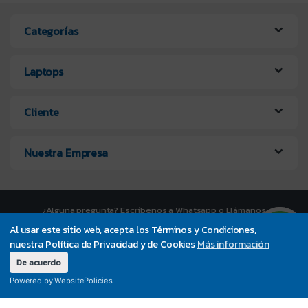
Categorías
Laptops
Cliente
Nuestra Empresa
¿Alguna pregunta? Escríbenos a Whatsapp o Llámanos
UltraPC +56 9 7373 4200
Al usar este sitio web, acepta los Términos y Condiciones,
nuestra Política de Privacidad y de Cookies
Más información
De acuerdo
Powered by WebsitePolicies