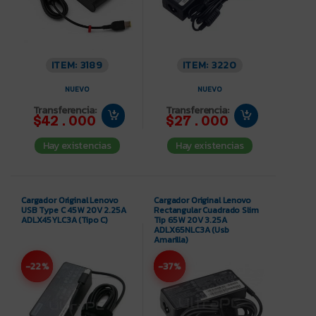
ITEM: 3189
ITEM: 3220
NUEVO
NUEVO
Transferencia:
Transferencia:
$42.000
$27.000
Hay existencias
Hay existencias
Cargador Original Lenovo
Cargador Original Lenovo
USB Type C 45W 20V 2.25A
Rectangular Cuadrado Slim
ADLX45YLC3A (Tipo C)
Tip 65W 20V 3.25A
ADLX65NLC3A (Usb
Amarilla)
-22%
-37%