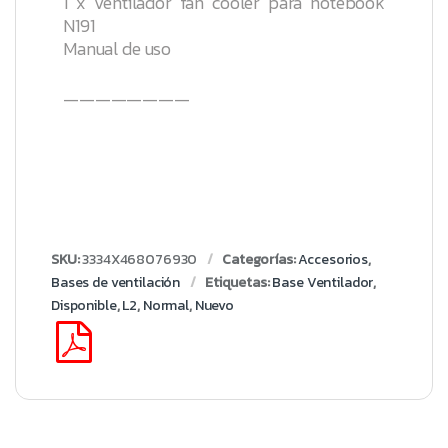
1 x Ventilador fan cooler para notebook
N191
Manual de uso
————————
SKU:
3334X468076930
Categorías:
Accesorios
,
Bases de ventilación
Etiquetas:
Base Ventilador
,
Disponible
,
L2
,
Normal
,
Nuevo