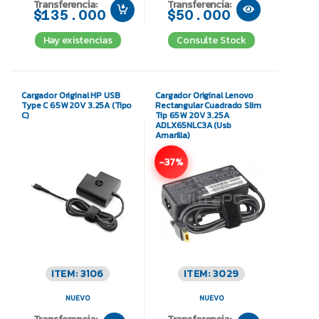
Transferencia:
Transferencia:
$135.000
$50.000
Hay existencias
Consulte Stock
Cargador Original HP USB
Cargador Original Lenovo
Type C 65W 20V 3.25A (Tipo
Rectangular Cuadrado Slim
C)
Tip 65W 20V 3.25A
ADLX65NLC3A (Usb
Amarilla)
-37%
ITEM: 3106
ITEM: 3029
NUEVO
NUEVO
Transferencia:
Transferencia: