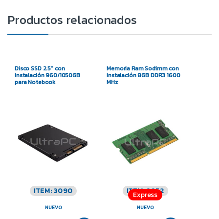
Productos relacionados
Disco SSD 2.5″ con
Memoria Ram Sodimm con
Instalación 960/1050GB
Instalación 8GB DDR3 1600
para Notebook
MHz
ITEM: 3090
ITEM: 3052
Express
NUEVO
NUEVO