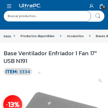
0
Inicio
Productos disponibles
Accesorios
Bases d
Base Ventilador Enfriador 1 Fan 17″
USB N191
ITEM:
3334
13%
-