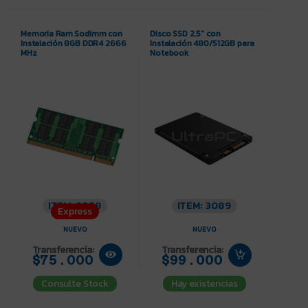
Memoria Ram Sodimm con
Disco SSD 2.5″ con
Instalación 8GB DDR4 2666
Instalación 480/512GB para
MHz
Notebook
ITEM: 3058
ITEM: 3089
Express
NUEVO
NUEVO
Transferencia:
Transferencia:
$75.000
$99.000
Consulte Stock
Hay existencias