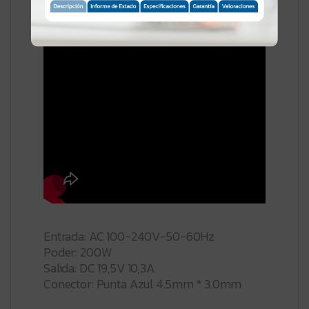
Entrada: AC 100-240V-50-60Hz
Poder: 200W
Salida: DC 19,5V 10,3A
Conector: Punta Azul 4.5mm * 3.0mm