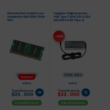
Memoria Ram Sodimm con
Cargador Original Lenovo
Instalación 4GB DDR4 2666
USB Type C 65W 20V 3.25A
MHz
ADLX65YLC3D (Tipo C)
-24%
ITEM: 3048
ITEM: 3102
Express
NUEVO
NUEVO
Transferencia:
Transferencia:
$35.000
$32.000
Consulte Stock
Hay existencias