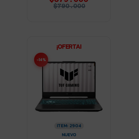
$790.000
¡OFERTA!
-14%
ITEM: 2904
NUEVO