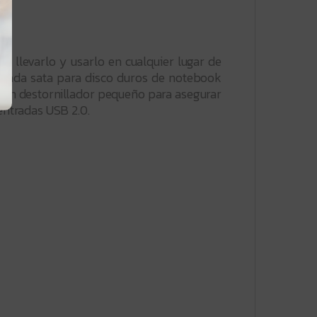
ra llevarlo y usarlo en cualquier lugar de
ntrada sata para disco duros de notebook
 un destornillador pequeño para asegurar
 entradas USB 2.0.