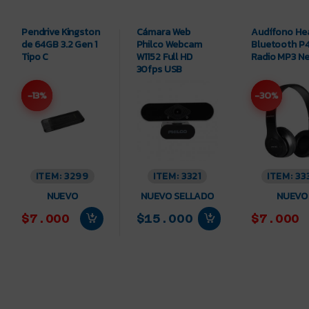
Pendrive Kingston
Cámara Web
Audífono He
de 64GB 3.2 Gen 1
Philco Webcam
Bluetooth P
Tipo C
W1152 Full HD
Radio MP3 N
30fps USB
-13%
-30%
ITEM: 3299
ITEM: 3321
ITEM: 33
NUEVO
NUEVO SELLADO
NUEVO
$7.000
$15.000
$7.000