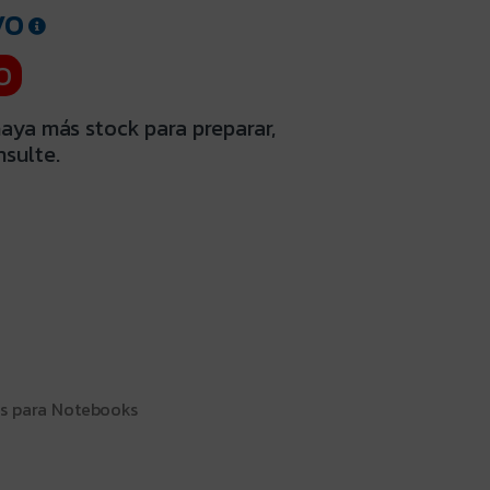
VO
O
haya más stock para preparar,
nsulte.
s para Notebooks