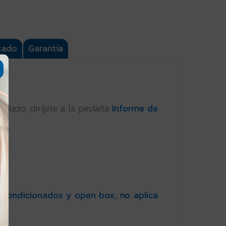
tado
Garantía
oducto, diríjete a la pestaña
Informe de
acondicionados y open box, no aplica