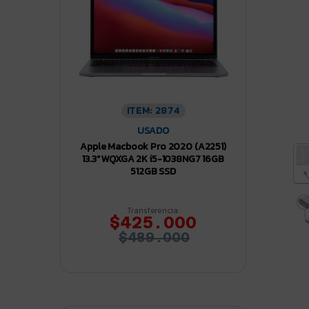
ITEM: 2874
USADO
Apple Macbook Pro 2020 (A2251)
13.3″ WQXGA 2K i5-1038NG7 16GB
512GB SSD
Transferencia:
$425.000
$489.000