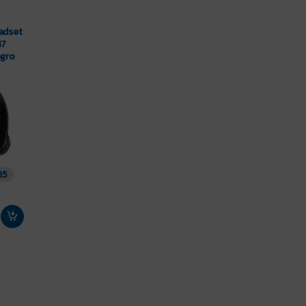
adset
47
egro
35