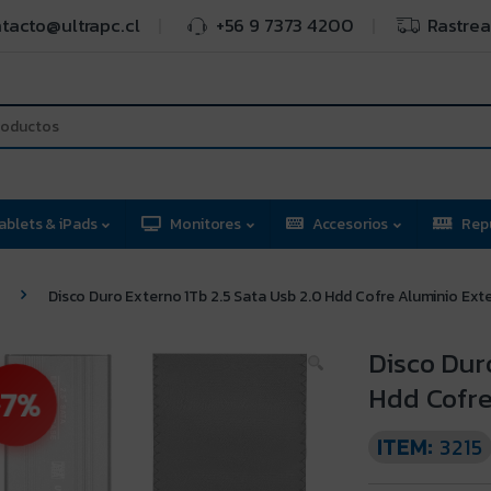
tacto@ultrapc.cl
+56 9 7373 4200
Rastrea
ablets & iPads
Monitores
Accesorios
Rep
Disco Duro Externo 1Tb 2.5 Sata Usb 2.0 Hdd Cofre Aluminio Ext
Disco Duro
Hdd Cofre
7%
ITEM:
3215