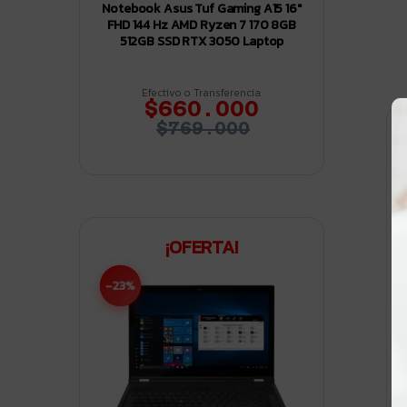
Notebook Asus Tuf Gaming A15 16″
FHD 144 Hz AMD Ryzen 7 170 8GB
512GB SSD RTX 3050 Laptop
Efectivo o Transferencia:
$660.000
$769.000
¡OFERTA!
-23%