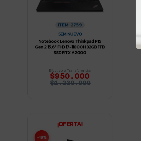
ITEM: 2759
SEMINUEVO
Notebook Lenovo Thinkpad P15
Gen 2 15.6″ FHD i7-11800H 32GB 1TB
SSD RTX A2000
Efectivo o Transferencia:
$950.000
$1.230.000
¡OFERTA!
-19%