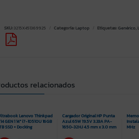
SKU:
3215X451369925
Categoría:
Laptop
Etiquetas:
Genérico
,
roductos relacionados
ltrabook Lenovo Thinkpad
Cargador Original HP Punta
Memor
14 GEN 1 14″ i7-10510U 16GB
Azul 65W 19.5V 3.33A PA-
Insta
TB SSD + Docking
1650-32HJ 4.5 mm x 3.0 mm
MHz