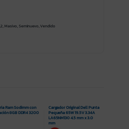
L2
,
Masivo
,
Seminuevo
,
Vendido
ia Ram Sodimm con
Cargador Original Dell Punta
lación 8GB DDR4 3200
Pequeña 65W 19.5V 3.34A
LA65NM130 4.5 mm x 3.0
mm