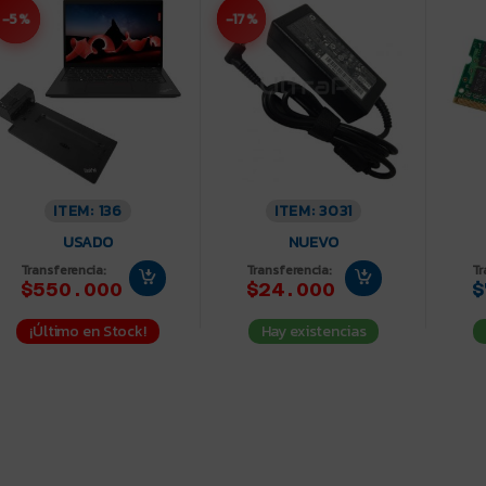
-5%
-17%
ITEM: 136
ITEM: 3031
USADO
NUEVO
Transferencia:
Transferencia:
Tr
$550.000
$24.000
$
¡Último en Stock!
Hay existencias