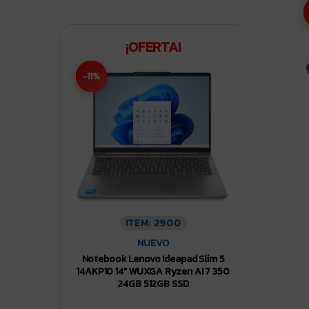
¡OFERTA!
-11%
ITEM: 2900
NUEVO
Notebook Lenovo Ideapad Slim 5
14AKP10 14″ WUXGA Ryzen AI 7 350
24GB 512GB SSD