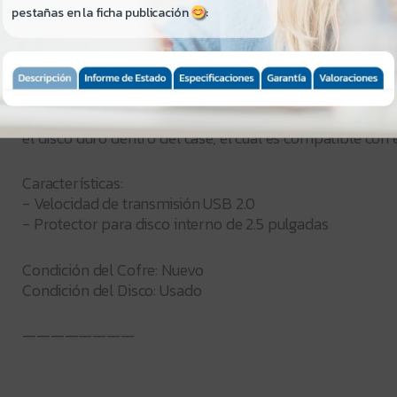
pestañas en la ficha publicación
:
————————
Case 2.5'' con Disco Duro de 1TB, USB 2.0, Ideal para pa
una manera eficaz, este case de 2.5'' cuenta con una e
con salida USB, incluye un Cable USB macho a macho, y
el disco duro dentro del case, el cual es compatible con
Características:
- Velocidad de transmisión USB 2.0
- Protector para disco interno de 2.5 pulgadas
Condición del Cofre: Nuevo
Condición del Disco: Usado
————————