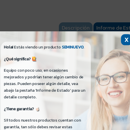
Descripción
Informe de Es
X
Hola!
Estás viendo un producto
SEMINUEVO
.
¡Hola! Si me lees no te quedarán dudas:
¿Qué significa?
- Para mayor información de detalles estéticos del pr
Estado
.
Equipo con poco uso, en ocasiones
mejorados y podrían tener algún cambio de
Condición: Seminuevo - Como Nuevo
piezas. Pueden poseer algún detalle, vea
Condición de la Caja: No Posee
abajo la pestaña 'Informe de Estado' para un
detalle completo.
Garantía:
¿Tiene garantía?
- 90 días. Para productos usados, seminuevos, re
cambio o devolución.
Sí! todos nuestros productos cuentan con
- Fabricante: No Disponible
garantía, tan sólo debes revisar estas