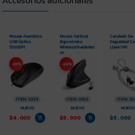
Mouse Alambrico
Mouse Vertical
Candado De
USB Óptico
Ergonómico
Seguridad C
1200DPI
Wireless/Inalámbri
Llave 1 Mt
co
-33%
-24%
ITEM: 3339
ITEM: 3352
ITEM: 32
NUEVO
NUEVO
NUEVO
$4.000
$9.900
$5.000