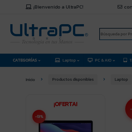
¡Bienvenido a UltraPC!
con
R
D
C
H
CATEGORÍAS
Laptop
PC & AIO
T
Inicio
Productos disponibles
Laptop
¡OFERTA!
-
-13%