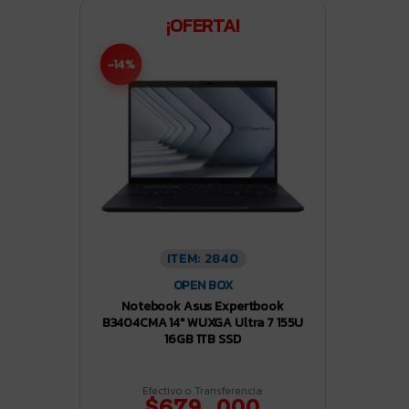
¡OFERTA!
-14%
ITEM: 2840
OPEN BOX
Notebook Asus Expertbook
B3404CMA 14″ WUXGA Ultra 7 155U
16GB 1TB SSD
Efectivo o Transferencia:
$679.000