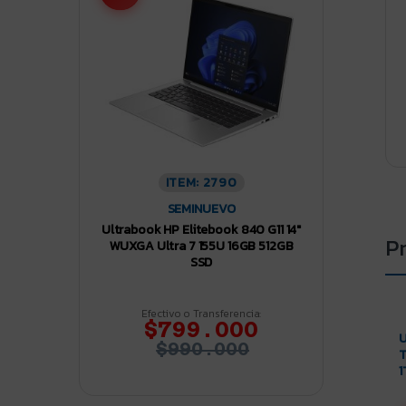
ITEM: 2790
SEMINUEVO
Ultrabook HP Elitebook 840 G11 14″
P
WUXGA Ultra 7 155U 16GB 512GB
SSD
Efectivo o Transferencia:
$799.000
U
$990.000
T
1