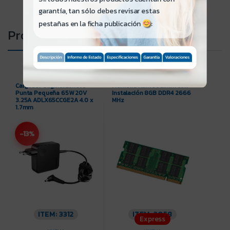
garantía, tan sólo debes revisar estas
pestañas en la ficha publicación
:
Productos relacionados
Cargador Original Lenovo
Memoria Ram Sodimm con
Punta Pequeña 65W 20V
Instalación 8GB DDR4 2666
3.25A ADLX65CCGE2A 4.0 x
MHz
1.7mm
-13%
ITEM: 3312
ITEM: 3058
Express