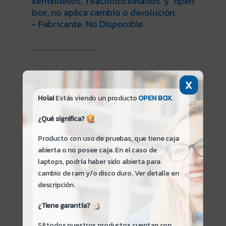
seminuevos, reacondicionados y open
box, no aplica cambio o devolución.
- Fabricante: No Disponible
————————
Marca: Genérico
X
Hola!
Estás viendo un producto
OPEN BOX
.
¿Qué significa?
Producto con uso de pruebas, que tiene caja
abierta o no posee caja. En el caso de
SKU:
3199X449123605
Categoría:
Mochilas
laptops, podría haber sido abierta para
Etiquetas:
L2
,
Normal
,
Open Box
,
Vendido
cambio de ram y/o disco duro. Ver detalle en
descripción.
¿Tiene garantía?
Sí! todos nuestros productos cuentan con