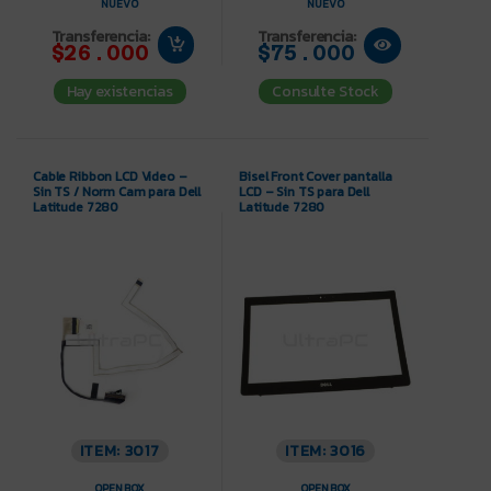
NUEVO
NUEVO
Transferencia:
Transferencia:
$26.000
$75.000
Hay existencias
Consulte Stock
Cable Ribbon LCD Video –
Bisel Front Cover pantalla
Sin TS / Norm Cam para Dell
LCD – Sin TS para Dell
Latitude 7280
Latitude 7280
ITEM: 3017
ITEM: 3016
OPEN BOX
OPEN BOX