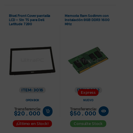
Bisel Front Cover pantalla
Memoria Ram Sodimm con
LCD – Sin TS para Dell
Instalación 8GB DDR3 1600
Latitude 7280
MHz
ITEM: 3016
ITEM: 3052
Express
OPEN BOX
NUEVO
Transferencia:
Transferencia:
$20.000
$50.000
¡Último en Stock!
Consulte Stock