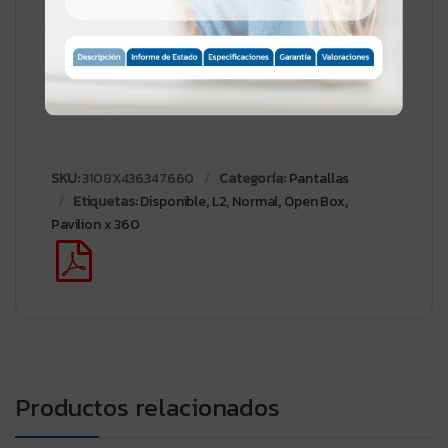
————————
SKU:
3108X436347660
Categoría:
Pantallas
Etiquetas:
Disponible
,
L2
,
Normal
,
Open Box
,
Pavilion x 360
Productos relacionados