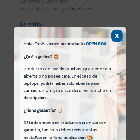
Condición: Open Box
Condición de la Caja: No Posee
Garantía:
- 180 días. Para productos usados,
X
seminuevos, reacondicionados y open
Hola!
Estás viendo un producto
OPEN BOX
.
box, no aplica cambio o devolución.
- Fabricante: No Disponible
¿Qué significa?
————————
Producto con uso de pruebas, que tiene caja
abierta o no posee caja. En el caso de
laptops, podría haber sido abierta para
Compatible únicamente con modelos
cambio de ram y/o disco duro. Ver detalle en
x360 14-BA resolución HD.
descripción.
Verifique su modelo en la cubierta inferior
del equipo.
¿Tiene garantía?
Número de Parte: 924298-001
Sí! todos nuestros productos cuentan con
Detalle: PNL KIT, LCD 14 HD AG TS
garantía, tan sólo debes revisar estas
pestañas en la ficha publicación
: