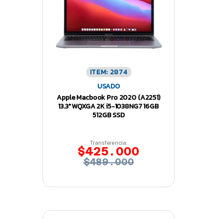
ITEM: 2874
USADO
Apple Macbook Pro 2020 (A2251)
13.3″ WQXGA 2K i5-1038NG7 16GB
512GB SSD
Transferencia:
$425.000
$489.000