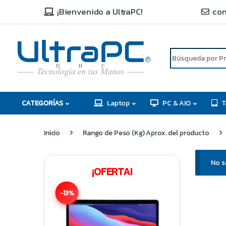
¡Bienvenido a UltraPC!
con
R
D
C
H
CATEGORÍAS
Laptop
PC & AIO
T
Inicio
Rango de Peso (Kg) Aprox. del producto
No s
¡OFERTA!
-13%