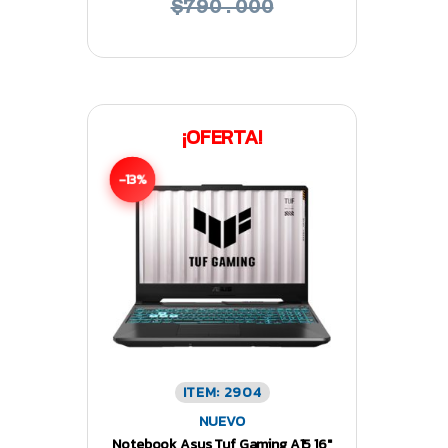
$790.000
¡OFERTA!
-13%
ITEM: 2904
NUEVO
Notebook Asus Tuf Gaming A15 16″