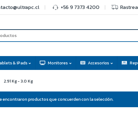
tacto@ultrapc.cl
+56 9 7373 4200
Rastrea
ablets & iPads
Monitores
Accesorios
Rep
2.91 Kg - 3.0 Kg
e encontraron productos que concuerden con la selección.