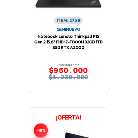
ITEM: 2759
SEMINUEVO
Notebook Lenovo Thinkpad P15
Gen 2 15.6″ FHD i7-11800H 32GB 1TB
SSD RTX A2000
Transferencia:
$950.000
$1.230.000
¡OFERTA!
-19%