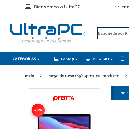
¡Bienvenido a UltraPC!
con
R
D
C
H
CATEGORÍAS
Laptop
PC & AIO
T
Inicio
Rango de Peso (Kg) Aprox. del producto
No s
¡OFERTA!
-13%