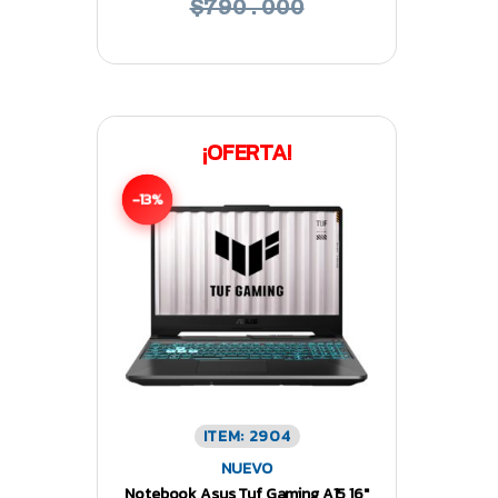
$790.000
¡OFERTA!
-13%
ITEM: 2904
NUEVO
Notebook Asus Tuf Gaming A15 16″