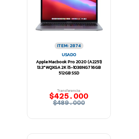
ITEM: 2874
USADO
Apple Macbook Pro 2020 (A2251)
13.3″ WQXGA 2K i5-1038NG7 16GB
512GB SSD
Transferencia:
$425.000
$489.000