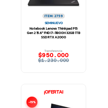
ITEM: 2759
SEMINUEVO
Notebook Lenovo Thinkpad P15
Gen 2 15.6″ FHD i7-11800H 32GB 1TB
SSD RTX A2000
Transferencia:
$950.000
$1.230.000
¡OFERTA!
-19%