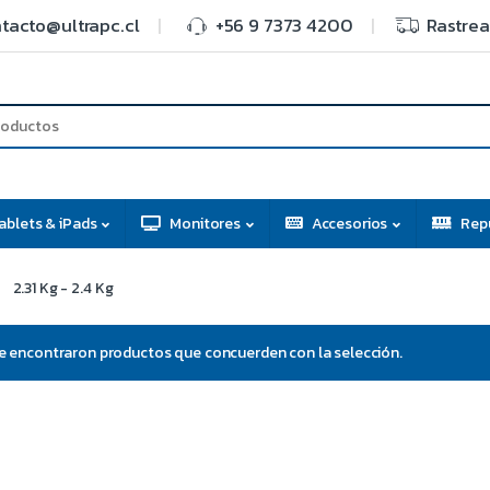
tacto@ultrapc.cl
+56 9 7373 4200
Rastrea
ablets & iPads
Monitores
Accesorios
Rep
2.31 Kg - 2.4 Kg
e encontraron productos que concuerden con la selección.