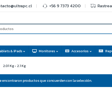
tacto@ultrapc.cl
+56 9 7373 4200
Rastrea
ablets & iPads
Monitores
Accesorios
Rep
2.01 Kg - 2.1 Kg
e encontraron productos que concuerden con la selección.