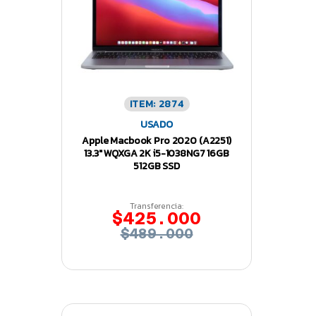
ITEM: 2874
USADO
Apple Macbook Pro 2020 (A2251)
13.3″ WQXGA 2K i5-1038NG7 16GB
512GB SSD
Transferencia:
$425.000
$489.000