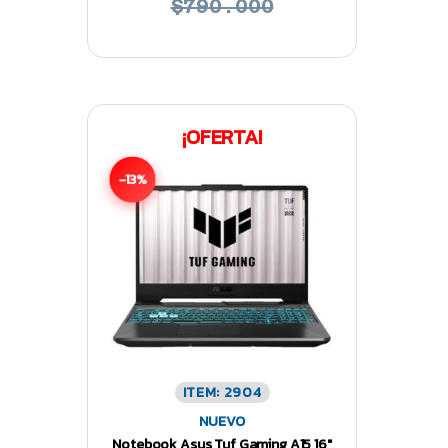
$790.000
¡OFERTA!
-13%
ITEM: 2904
NUEVO
Notebook Asus Tuf Gaming A15 16″