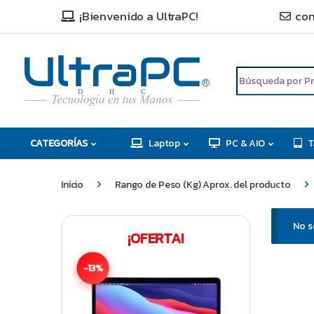
¡Bienvenido a UltraPC!
con
R
D
C
H
CATEGORÍAS
Laptop
PC & AIO
T
Inicio
Rango de Peso (Kg) Aprox. del producto
No s
¡OFERTA!
-13%