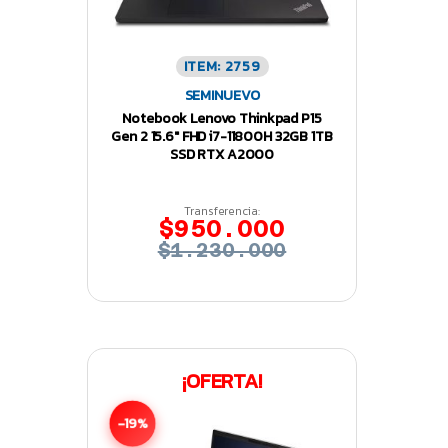
ITEM: 2759
SEMINUEVO
Notebook Lenovo Thinkpad P15
Gen 2 15.6″ FHD i7-11800H 32GB 1TB
SSD RTX A2000
Transferencia:
$950.000
$1.230.000
¡OFERTA!
-19%