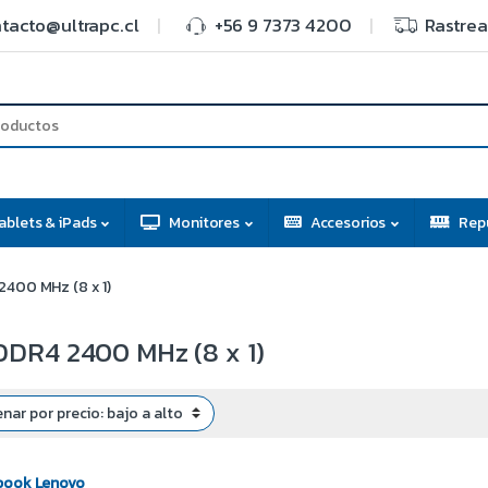
tacto@ultrapc.cl
+56 9 7373 4200
Rastrea
ablets & iPads
Monitores
Accesorios
Rep
400 MHz (8 x 1)
DR4 2400 MHz (8 x 1)
book Lenovo