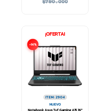
$790.000
¡OFERTA!
-14%
ITEM: 2904
NUEVO
Notebook Asus Tuf Gaming A15 16″