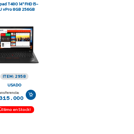
pad T480 14″ FHD i5-
U vPro 8GB 256GB
ITEM: 2958
USADO
ansferencia:
315.000
¡Último en Stock!