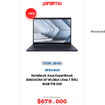
¡OFERTA!
-14%
Mostrando
ITEM: 2840
OPEN BOX
Notebook Asus Expertbook
B3404CMA 14″ WUXGA Ultra 7 155U
16GB 1TB SSD
Transferencia:
$679.000