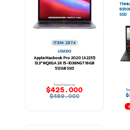
Think
8350
SSD
ITEM: 2874
USADO
Apple Macbook Pro 2020 (A2251)
13.3″ WQXGA 2K i5-1038NG7 16GB
512GB SSD
Transferencia:
$425.000
Tr
$
$489.000