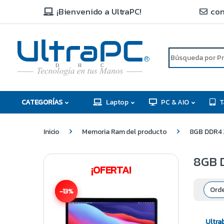
¡Bienvenido a UltraPC!
con
R
D
C
H
CATEGORÍAS
Laptop
PC & AIO
T
Inicio
Memoria Ram del producto
8GB DDR4 2
8GB D
¡OFERTA!
-13%
Ultra