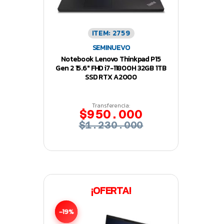
ITEM: 2759
SEMINUEVO
Notebook Lenovo Thinkpad P15
Gen 2 15.6″ FHD i7-11800H 32GB 1TB
SSD RTX A2000
Transferencia:
$950.000
$1.230.000
¡OFERTA!
-19%