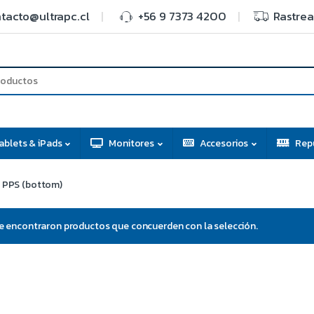
tacto@ultrapc.cl
+56 9 7373 4200
Rastrea
ablets & iPads
Monitores
Accesorios
Rep
PPS (bottom)
e encontraron productos que concuerden con la selección.