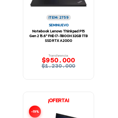
ITEM: 2759
SEMINUEVO
Notebook Lenovo Thinkpad P15
Gen 2 15.6″ FHD i7-11800H 32GB 1TB
SSD RTX A2000
Transferencia:
$950.000
$1.230.000
¡OFERTA!
-19%