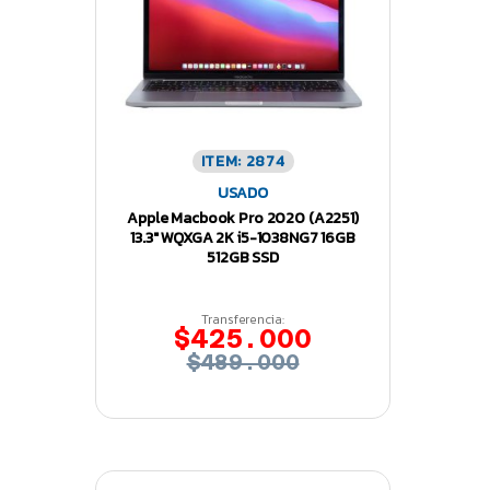
ITEM: 2874
USADO
Apple Macbook Pro 2020 (A2251)
13.3″ WQXGA 2K i5-1038NG7 16GB
512GB SSD
Transferencia:
$425.000
$489.000