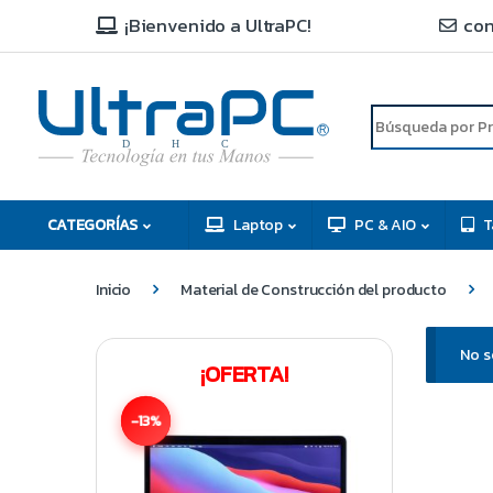
¡Bienvenido a UltraPC!
con
R
D
C
H
CATEGORÍAS
Laptop
PC & AIO
T
Inicio
Material de Construcción del producto
No s
¡OFERTA!
-13%