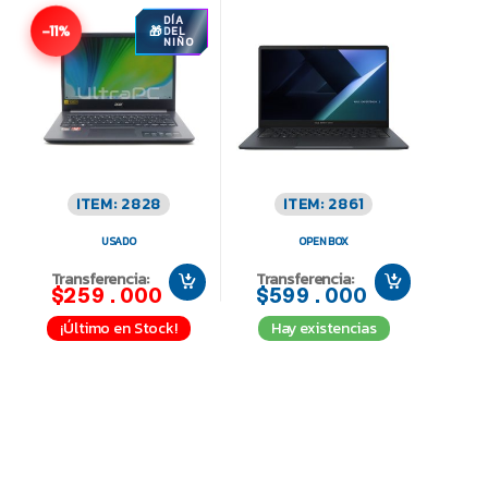
DÍA
-11%
DEL
NIÑO
ITEM: 2828
ITEM: 2861
USADO
OPEN BOX
Transferencia:
Transferencia:
$259.000
$599.000
¡Último en Stock!
Hay existencias