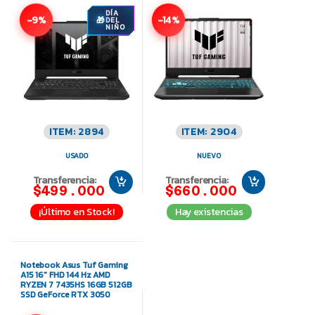
DÍA
-9%
-14%
DEL
NIÑO
ITEM: 2894
ITEM: 2904
USADO
NUEVO
Transferencia:
Transferencia:
$499.000
$660.000
¡Último en Stock!
Hay existencias
Notebook Asus Tuf Gaming
A15 16″ FHD 144 Hz AMD
RYZEN 7 7435HS 16GB 512GB
SSD GeForce RTX 3050