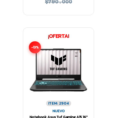
$790.000
¡OFERTA!
-13%
ITEM: 2904
NUEVO
Notebook Asus Tuf Gaming A15 16″