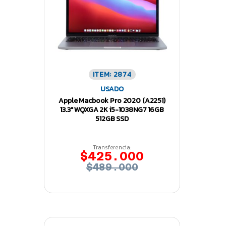
ITEM: 2874
USADO
Apple Macbook Pro 2020 (A2251)
13.3″ WQXGA 2K i5-1038NG7 16GB
512GB SSD
Transferencia:
$425.000
$489.000