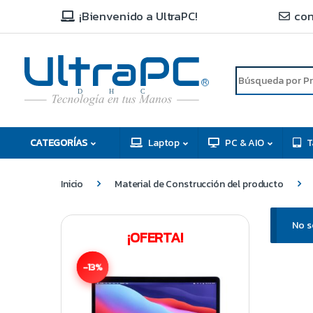
¡Bienvenido a UltraPC!
con
R
D
C
H
CATEGORÍAS
Laptop
PC & AIO
T
Inicio
Material de Construcción del producto
No s
¡OFERTA!
-13%