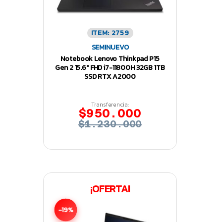
ITEM: 2759
SEMINUEVO
Notebook Lenovo Thinkpad P15
Gen 2 15.6″ FHD i7-11800H 32GB 1TB
SSD RTX A2000
Transferencia:
$950.000
$1.230.000
¡OFERTA!
-19%