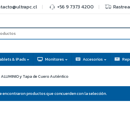
tacto@ultrapc.cl
+56 9 7373 4200
Rastrea
ablets & iPads
Monitores
Accesorios
Rep
ALUMINIO y Tapa de Cuero Auténtico
e encontraron productos que concuerden con la selección.