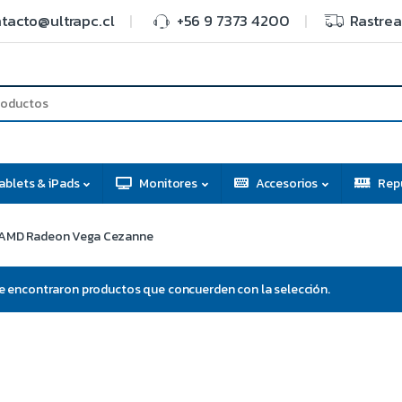
tacto@ultrapc.cl
+56 9 7373 4200
Rastrea
ablets & iPads
Monitores
Accesorios
Rep
AMD Radeon Vega Cezanne
e encontraron productos que concuerden con la selección.