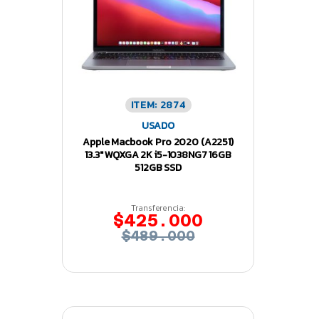
ITEM: 2874
USADO
Apple Macbook Pro 2020 (A2251)
13.3″ WQXGA 2K i5-1038NG7 16GB
512GB SSD
Transferencia:
$425.000
$489.000