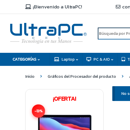
¡Bienvenido a UltraPC!
con
R
D
C
H
CATEGORÍAS
Laptop
PC & AIO
T
Inicio
Gráficos del Procesador del producto
No s
¡OFERTA!
-13%