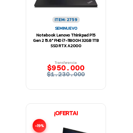
ITEM: 2759
SEMINUEVO
Notebook Lenovo Thinkpad P15
Gen 2 15.6″ FHD i7-11800H 32GB 1TB
SSD RTX A2000
Transferencia:
$950.000
$1.230.000
¡OFERTA!
-19%