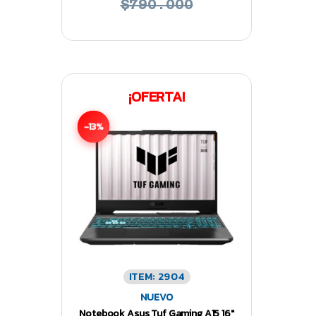
$790.000
¡OFERTA!
-13%
ITEM: 2904
NUEVO
Notebook Asus Tuf Gaming A15 16″