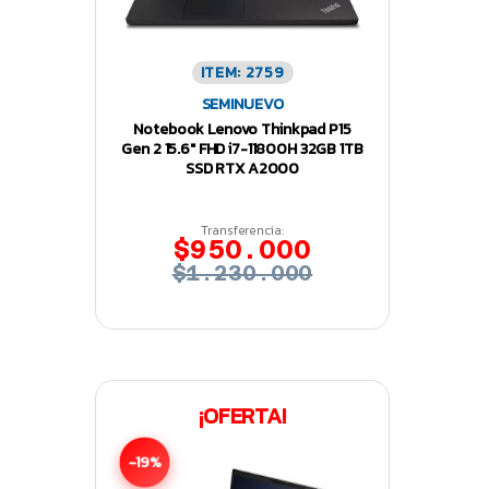
ITEM: 2759
SEMINUEVO
Notebook Lenovo Thinkpad P15
Gen 2 15.6″ FHD i7-11800H 32GB 1TB
SSD RTX A2000
Transferencia:
$950.000
$1.230.000
¡OFERTA!
-19%