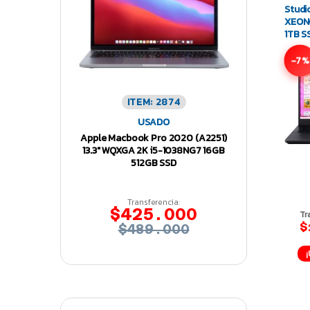
Studi
XEON
1TB 
Lapt
-7%
ITEM: 2874
USADO
Apple Macbook Pro 2020 (A2251)
13.3″ WQXGA 2K i5-1038NG7 16GB
512GB SSD
Transferencia:
$425.000
Tr
$
$489.000