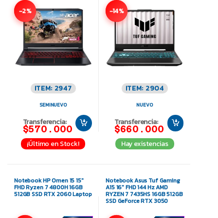
-2%
-14%
ITEM: 2947
ITEM: 2904
SEMINUEVO
NUEVO
Transferencia:
Transferencia:
$570.000
$660.000
¡Último en Stock!
Hay existencias
Notebook HP Omen 15 15″
Notebook Asus Tuf Gaming
FHD Ryzen 7 4800H 16GB
A15 16″ FHD 144 Hz AMD
512GB SSD RTX 2060 Laptop
RYZEN 7 7435HS 16GB 512GB
SSD GeForce RTX 3050