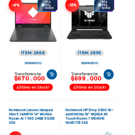
DÍA
DÍA
-6%
-13%
DEL
DEL
NIÑO
NIÑO
ITEM: 2868
ITEM: 2895
SEMINUEVO
SEMINUEVO
Transferencia:
Transferencia:
$670.000
$699.000
¡Último en Stock!
¡Último en Stock!
Notebook Lenovo Ideapad
Notebook HP Envy X360 16-
Slim 5 14AKP10 14″ WUXGA
add0003la 16″ WQXGA 3K
Ryzen AI 7 350 24GB 512GB
Touch Ryzen 7 8840HS
SSD
16GB 1TB SSD