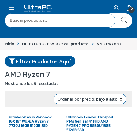
0
Inicio
FILTRO PROCESADOR del producto
AMD Ryzen 7
Filtrar Productos Aquí
AMD Ryzen 7
Mostrando los 9 resultados
Ultrabook Asus Vivobook
Ultrabook Lenovo Thinkpad
16X 16″ WUXGA Ryzen 7
P14s Gen 2a 14″ FHD AMD
7730U 16GB 512GB SSD
RYZEN 7 PRO 5850U 16GB
512GB SSD