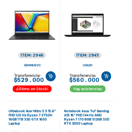
ITEM: 2946
ITEM: 2945
SEMINUEVO
USADO
Transferencia:
Transferencia:
$529.000
$560.000
¡Último en Stock!
Hay existencias
Ultrabook Acer Nitro 5 5 15.6″
Notebook Asus Tuf Gaming
FHD 120 Hz Ryzen 7 3750H
A15 16″ FHD 144 Hz AMD
16GB 1TB SSD GTX 1650
Ryzen 7 170 8GB 512GB SSD
Laptop
RTX 3050 Laptop