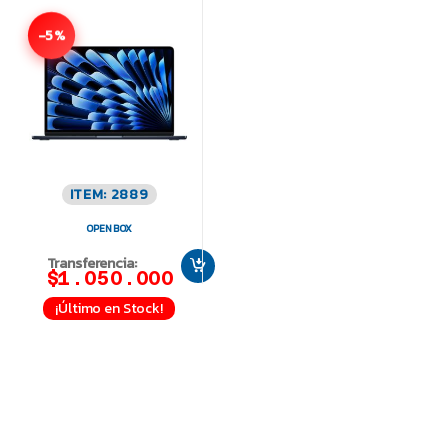
-5%
ITEM: 2889
OPEN BOX
Transferencia:
$1.050.000
¡Último en Stock!