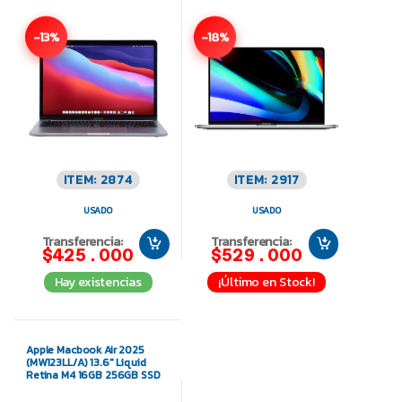
-13%
-18%
ITEM: 2874
ITEM: 2917
USADO
USADO
Transferencia:
Transferencia:
$425.000
$529.000
Hay existencias
¡Último en Stock!
Apple Macbook Air 2025
(MW123LL/A) 13.6″ Liquid
Retina M4 16GB 256GB SSD