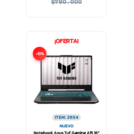
$790.000
¡OFERTA!
-13%
ITEM: 2904
NUEVO
Notebook Asus Tuf Gaming A15 16″