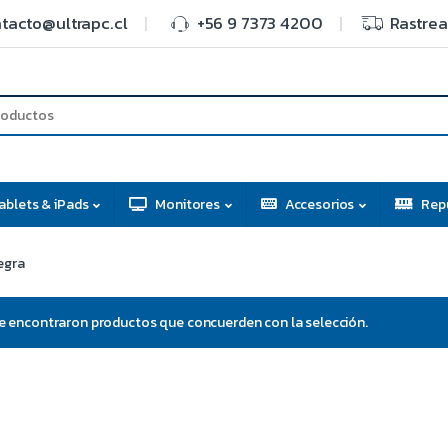
tacto@ultrapc.cl
+56 9 7373 4200
Rastrea
ablets & iPads
Monitores
Accesorios
Rep
egra
e encontraron productos que concuerden con la selección.