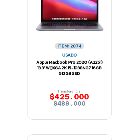
ITEM: 2874
USADO
Apple Macbook Pro 2020 (A2251)
13.3″ WQXGA 2K i5-1038NG7 16GB
512GB SSD
Transferencia:
$425.000
$489.000