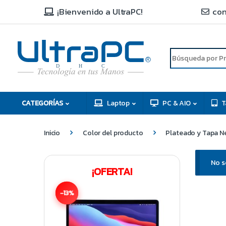
¡Bienvenido a UltraPC!
con
R
D
C
H
CATEGORÍAS
Laptop
PC & AIO
T
Inicio
Color del producto
Plateado y Tapa N
No s
¡OFERTA!
-13%