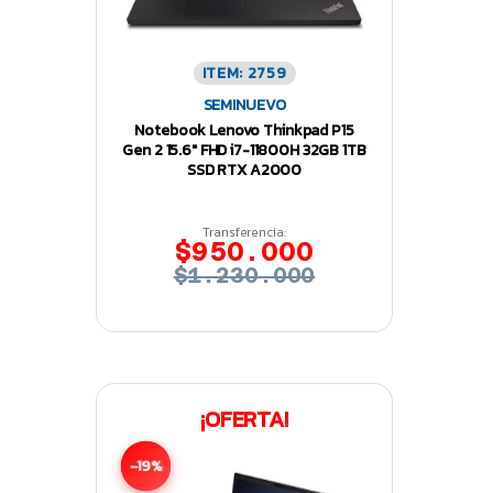
ITEM: 2759
SEMINUEVO
Notebook Lenovo Thinkpad P15
Gen 2 15.6″ FHD i7-11800H 32GB 1TB
SSD RTX A2000
Transferencia:
$950.000
$1.230.000
¡OFERTA!
-19%