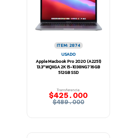
ITEM: 2874
USADO
Apple Macbook Pro 2020 (A2251)
13.3″ WQXGA 2K i5-1038NG7 16GB
512GB SSD
Transferencia:
$425.000
$489.000