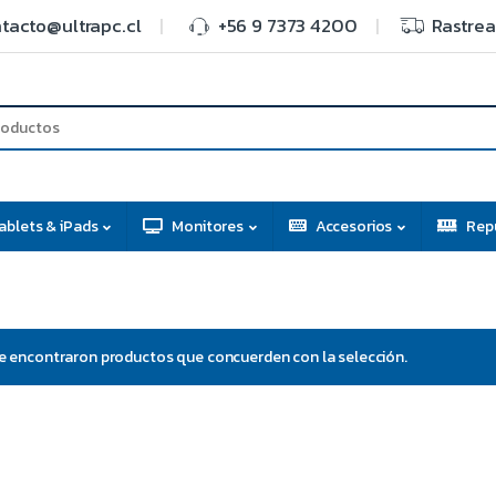
tacto@ultrapc.cl
+56 9 7373 4200
Rastrea
ablets & iPads
Monitores
Accesorios
Rep
e encontraron productos que concuerden con la selección.