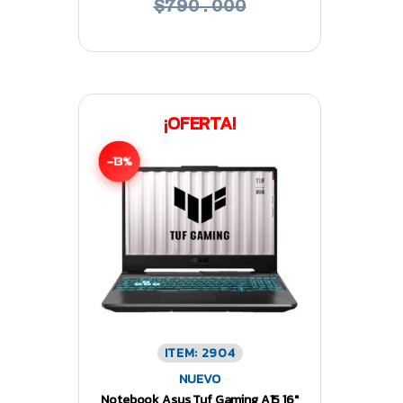
$790.000
¡OFERTA!
-13%
ITEM: 2904
NUEVO
Notebook Asus Tuf Gaming A15 16″