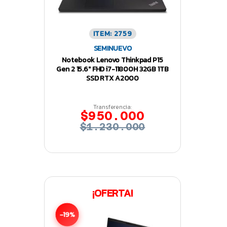
ITEM: 2759
SEMINUEVO
Notebook Lenovo Thinkpad P15
Gen 2 15.6″ FHD i7-11800H 32GB 1TB
SSD RTX A2000
Transferencia:
$950.000
$1.230.000
¡OFERTA!
-19%