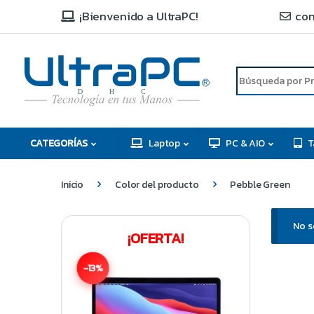
¡Bienvenido a UltraPC!
con
R
D
C
H
CATEGORÍAS
Laptop
PC & AIO
T
Inicio
Color del producto
Pebble Green
No s
¡OFERTA!
-13%