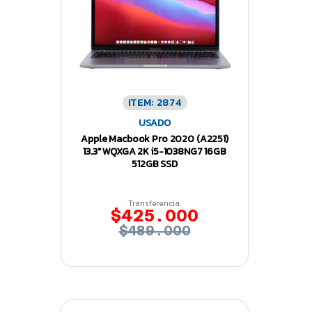
ITEM: 2874
USADO
Apple Macbook Pro 2020 (A2251)
13.3″ WQXGA 2K i5-1038NG7 16GB
512GB SSD
Transferencia:
$425.000
$489.000