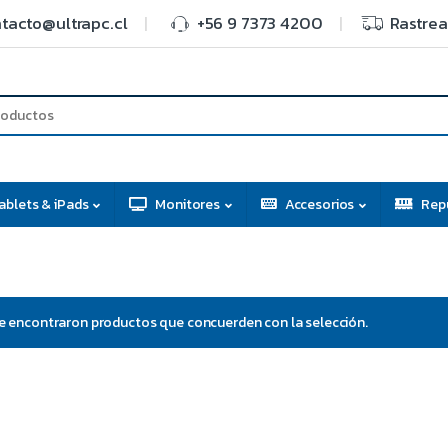
tacto@ultrapc.cl
+56 9 7373 4200
Rastrea
ablets & iPads
Monitores
Accesorios
Rep
e encontraron productos que concuerden con la selección.