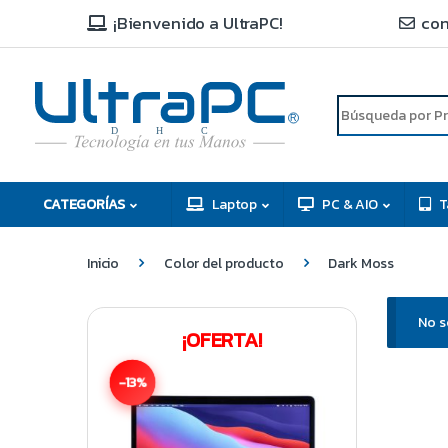
¡Bienvenido a UltraPC!
con
R
D
C
H
CATEGORÍAS
Laptop
PC & AIO
T
Inicio
Color del producto
Dark Moss
No s
¡OFERTA!
-13%