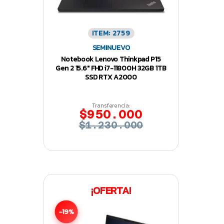
ITEM: 2759
SEMINUEVO
Notebook Lenovo Thinkpad P15
Gen 2 15.6″ FHD i7-11800H 32GB 1TB
SSD RTX A2000
Transferencia:
$950.000
$1.230.000
¡OFERTA!
-19%