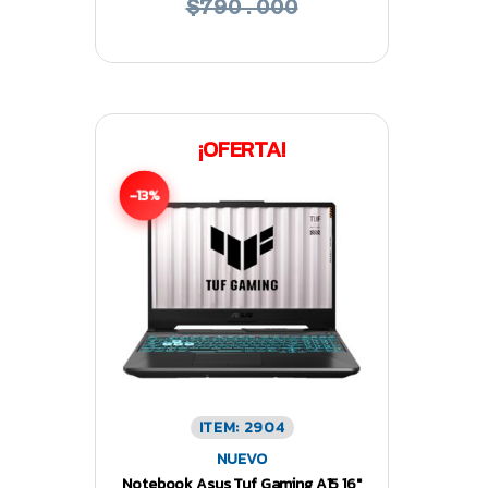
$790.000
¡OFERTA!
-13%
ITEM: 2904
NUEVO
Notebook Asus Tuf Gaming A15 16″