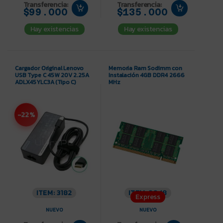
Transferencia:
Transferencia:
$99.000
$135.000
Hay existencias
Hay existencias
Cargador Original Lenovo
Memoria Ram Sodimm con
USB Type C 45W 20V 2.25A
Instalación 4GB DDR4 2666
ADLX45YLC3A (Tipo C)
MHz
-22%
ITEM: 3182
ITEM: 3048
Express
NUEVO
NUEVO