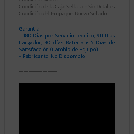
Condición de la Caja: Sellada - Sin Detalles
Condición del Empaque: Nuevo Sellado
Garantía:
- 180 Días por Servicio Técnico, 90 Días
Cargador, 30 días Batería + 5 Días de
Satisfacción (Cambio de Equipo).
- Fabricante: No Disponible
————————