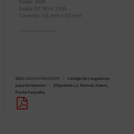
Poder: 45W
Salida: DC 19.5V 2.31A
Conector: 4.5 mm x 3.0 mm
————————
SKU:
3409X478606555
Categoría:
Cargadores
para Notebooks
Etiquetas:
L2
,
Normal
,
Nuevo
,
Punta Pequeña