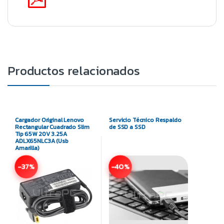
Productos relacionados
Cargador Original Lenovo
Servicio Técnico Respaldo
Rectangular Cuadrado Slim
de SSD a SSD
Tip 65W 20V 3.25A
ADLX65NLC3A (Usb
Amarilla)
-37%
-40%