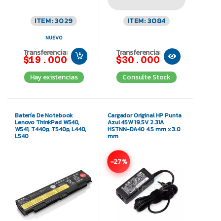
ITEM: 3029
ITEM: 3084
NUEVO
Transferencia:
Transferencia:
$19.000
$30.000
Hay existencias
Consulte Stock
Batería De Notebook
Cargador Original HP Punta
Lenovo ThinkPad W540,
Azul 45W 19.5V 2.31A
W541, T440p, T540p, L440,
HSTNN-DA40 4.5 mm x 3.0
L540
mm
-27%