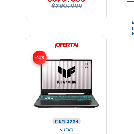
$790.000
M
I
¡OFERTA!
-14%
ITEM: 2904
NUEVO