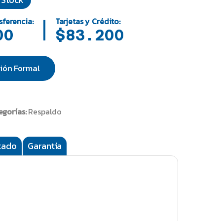
sferencia:
Tarjetas y Crédito:
00
$83.200
ión Formal
egorías:
Respaldo
tado
Garantía