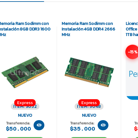
emoria Ram Sodimm con
Memoria Ram Sodimm con
Licenc
nstalación 8GB DDR3 1600
Instalación 4GB DDR4 2666
Office
MHz
MHz
1TB ha
-15%
Express
Express
ITEM: 3052
ITEM: 3048
NUEVO
NUEVO
Transferencia:
Transferencia:
Tr
$50.000
$35.000
$