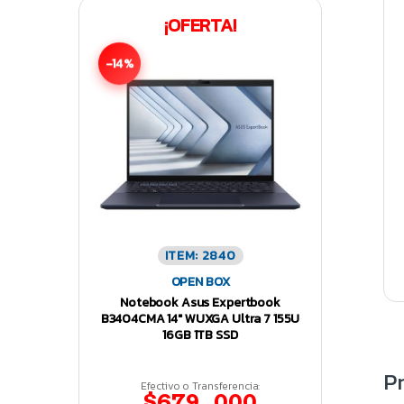
¡OFERTA!
-14%
ITEM: 2840
OPEN BOX
Notebook Asus Expertbook
B3404CMA 14″ WUXGA Ultra 7 155U
16GB 1TB SSD
P
Efectivo o Transferencia:
$679.000