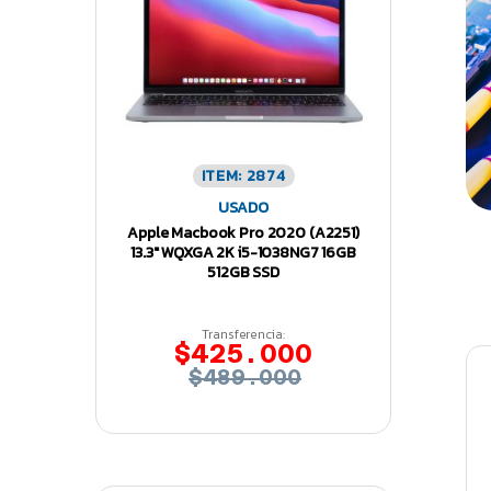
ITEM: 2874
USADO
Apple Macbook Pro 2020 (A2251)
13.3″ WQXGA 2K i5-1038NG7 16GB
512GB SSD
Transferencia:
$425.000
$489.000