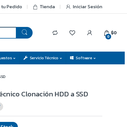
 tu Pedido
Tienda
Iniciar Sesión
$0
0
uestos
Servicio Técnico
Software
SSD
Técnico Clonación HDD a SSD
7
 Stock