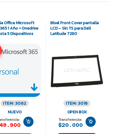
ia Office Microsoft
Bisel Front Cover pantalla
 365 1 Año + Onedrive
LCD – Sin TS para Dell
sta 5 Dispositivos
Latitude 7280
ITEM: 3062
ITEM: 3016
NUEVO
OPEN BOX
ansferencia:
Transferencia:
49.900
$20.000