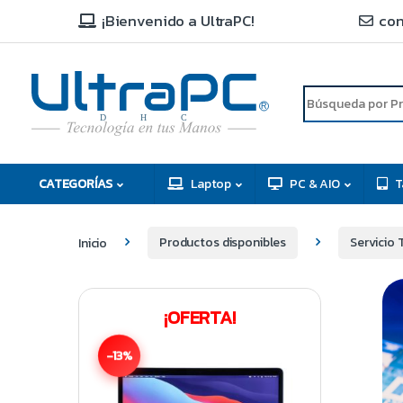
¡Bienvenido a UltraPC!
con
R
D
C
H
CATEGORÍAS
Laptop
PC & AIO
T
Inicio
Productos disponibles
Servicio 
¡OFERTA!
-13%