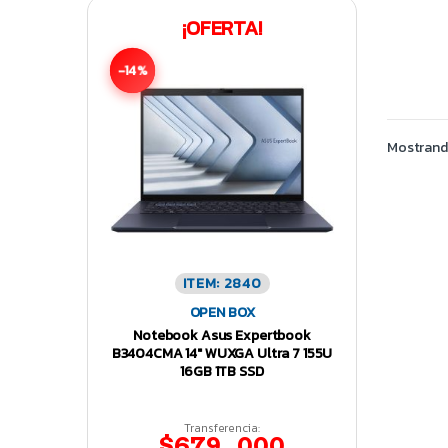
¡OFERTA!
-14%
Mostrando
ITEM: 2840
OPEN BOX
Notebook Asus Expertbook
B3404CMA 14″ WUXGA Ultra 7 155U
16GB 1TB SSD
Transferencia:
$679.000