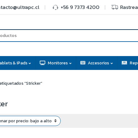
tacto@ultrapc.cl
+56 9 7373 4200
Rastrea
ablets & iPads
Monitores
Accesorios
Rep
tiquetados “Stricker”
ker