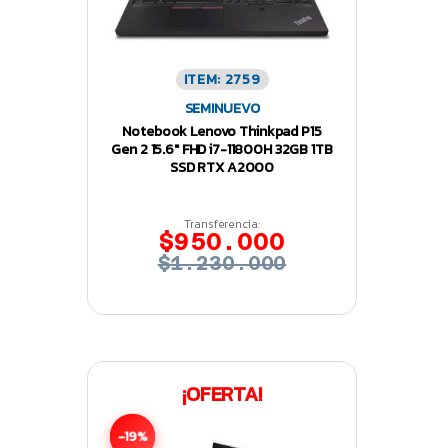
ITEM: 2759
SEMINUEVO
Notebook Lenovo Thinkpad P15
Gen 2 15.6″ FHD i7-11800H 32GB 1TB
SSD RTX A2000
Transferencia:
$950.000
$1.230.000
¡OFERTA!
-19%