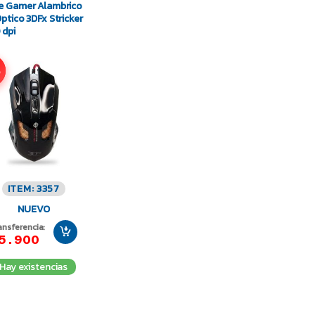
 Gamer Alambrico
ptico 3DFx Stricker
dpi
%
ITEM: 3357
NUEVO
ansferencia:
5.900
Hay existencias