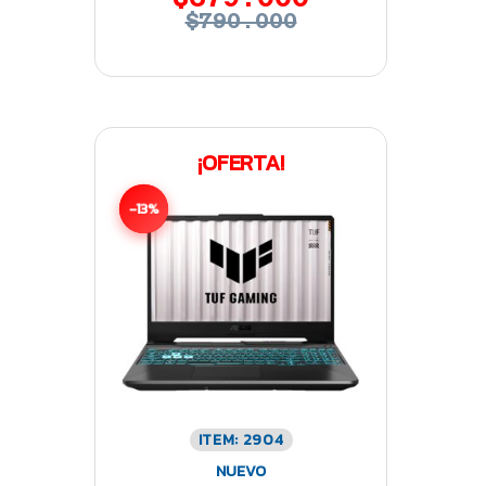
$790.000
¡OFERTA!
-13%
ITEM: 2904
NUEVO