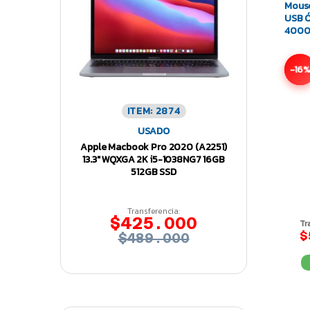
Mouse
USB Ó
4000 
-16
ITEM: 2874
USADO
Apple Macbook Pro 2020 (A2251)
13.3″ WQXGA 2K i5-1038NG7 16GB
512GB SSD
Transferencia:
$425.000
Tr
$
$489.000