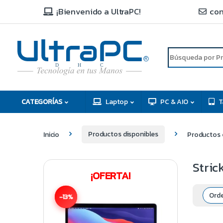
¡Bienvenido a UltraPC!
con
R
D
C
H
CATEGORÍAS
Laptop
PC & AIO
T
Inicio
Productos disponibles
Productos e
Stric
¡OFERTA!
-13%