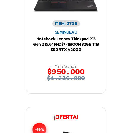
ITEM: 2759
SEMINUEVO
Notebook Lenovo Thinkpad P15
Gen 2 15.6″ FHD i7-11800H 32GB 1TB
SSD RTX A2000
Transferencia:
$950.000
$1.230.000
¡OFERTA!
-19%