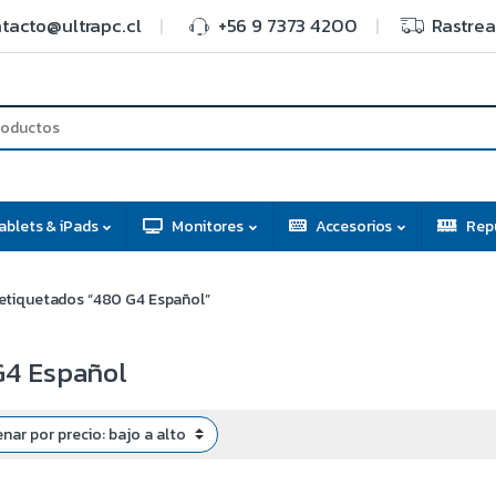
tacto@ultrapc.cl
+56 9 7373 4200
Rastrea
ablets & iPads
Monitores
Accesorios
Rep
etiquetados “480 G4 Español”
G4 Español