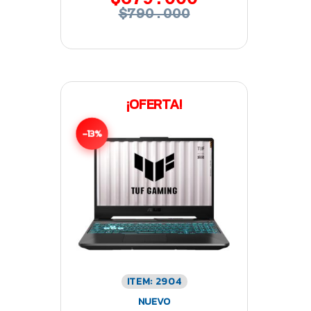
$790.000
¡OFERTA!
-13%
ITEM: 2904
NUEVO