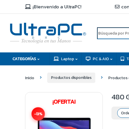
¡Bienvenido a UltraPC!
con
R
D
C
H
CATEGORÍAS
Laptop
PC & AIO
T
Inicio
Productos disponibles
Productos 
480 
¡OFERTA!
-13%