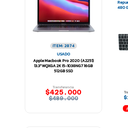
Repue
480 G
ITEM: 2874
USADO
Apple Macbook Pro 2020 (A2251)
13.3″ WQXGA 2K i5-1038NG7 16GB
512GB SSD
Transferencia:
$425.000
Tr
$
$489.000