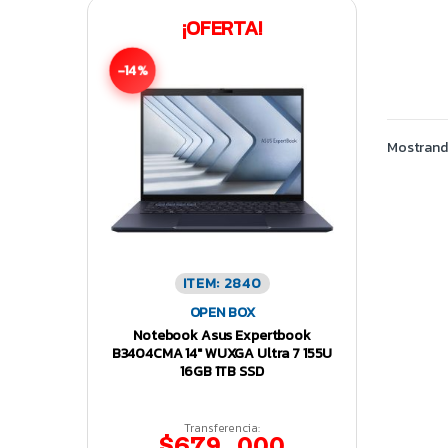
¡OFERTA!
-14%
Mostrando
ITEM: 2840
OPEN BOX
Notebook Asus Expertbook
B3404CMA 14″ WUXGA Ultra 7 155U
16GB 1TB SSD
Transferencia:
$679.000