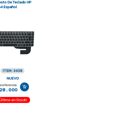
sto De Teclado HP
4 Español
ITEM: 3438
NUEVO
ansferencia:
28.000
¡Último en Stock!