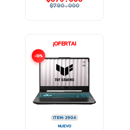
$790.000
¡OFERTA!
-13%
ITEM: 2904
NUEVO