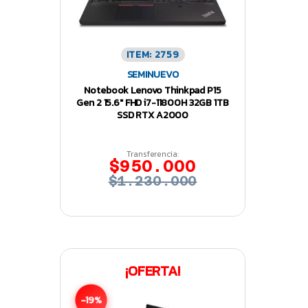
ITEM: 2759
SEMINUEVO
Notebook Lenovo Thinkpad P15
Gen 2 15.6″ FHD i7-11800H 32GB 1TB
SSD RTX A2000
Transferencia:
$950.000
$1.230.000
¡OFERTA!
-19%