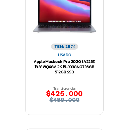
ITEM: 2874
USADO
Apple Macbook Pro 2020 (A2251)
13.3″ WQXGA 2K i5-1038NG7 16GB
512GB SSD
Transferencia:
$425.000
$489.000