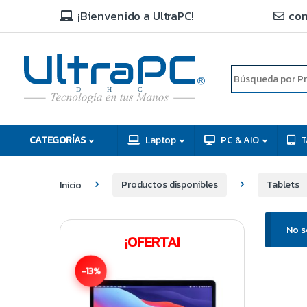
¡Bienvenido a UltraPC!
con
R
D
C
H
CATEGORÍAS
Laptop
PC & AIO
T
Inicio
Productos disponibles
Tablets
No s
¡OFERTA!
-13%