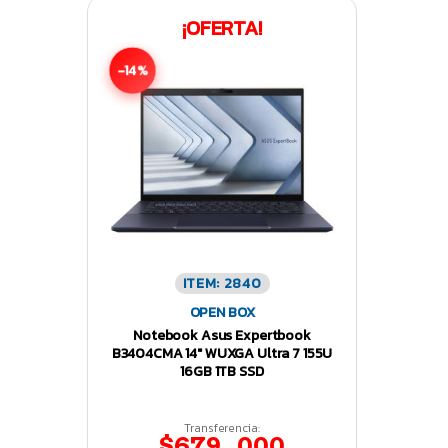
¡OFERTA!
-14%
ITEM: 2840
OPEN BOX
Notebook Asus Expertbook
B3404CMA 14″ WUXGA Ultra 7 155U
16GB 1TB SSD
Transferencia:
$679.000