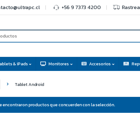
tacto@ultrapc.cl
+56 9 7373 4200
Rastrea
ablets & iPads
Monitores
Accesorios
Rep
Tablet Android
e encontraron productos que concuerden con la selección.