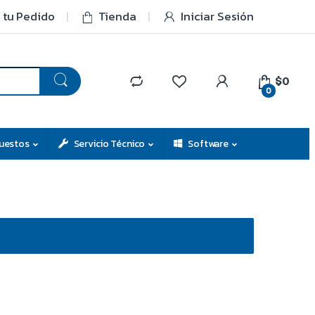
 tu Pedido
Tienda
Iniciar Sesión
$0
0
uestos
Servicio Técnico
Software