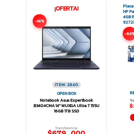
Placa
¡OFERTA!
HP Pa
4GB i
-14%
92727
-64
ITEM: 2840
R
OPEN BOX
Notebook Asus Expertbook
Tr
B3404CMA 14″ WUXGA Ultra 7 155U
$
16GB 1TB SSD
Transferencia:
$679.000