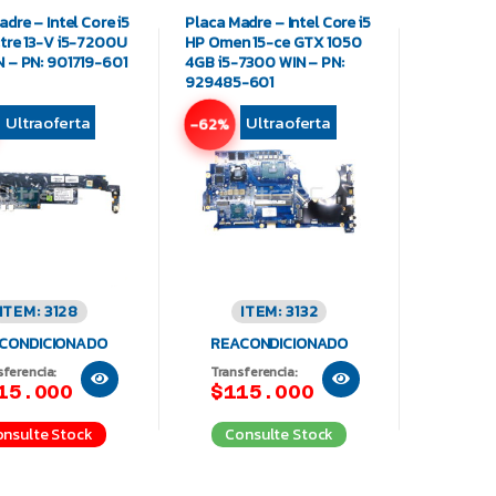
dre – Intel Core i5
Placa Madre – Intel Core i5
tre 13-V i5-7200U
HP Omen 15-ce GTX 1050
 – PN: 901719-601
4GB i5-7300 WIN – PN:
929485-601
Ultraoferta
Ultraoferta
-62%
ITEM: 3128
ITEM: 3132
CONDICIONADO
REACONDICIONADO
sferencia:
Transferencia:
15.000
$115.000
nsulte Stock
Consulte Stock