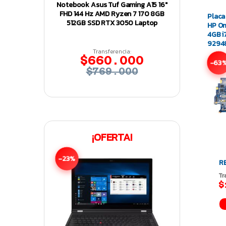
Notebook Asus Tuf Gaming A15 16″
FHD 144 Hz AMD Ryzen 7 170 8GB
Placa
512GB SSD RTX 3050 Laptop
HP Om
4GB i
9294
Transferencia:
$660.000
-63
$769.000
¡OFERTA!
-23%
R
Tr
$