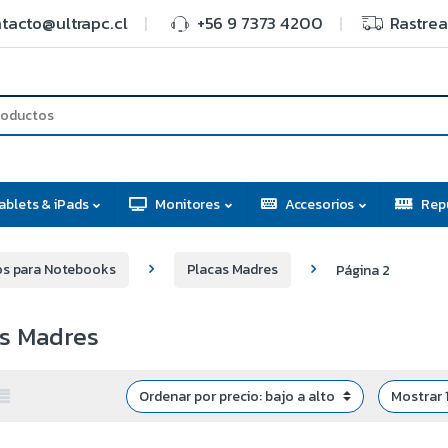
tacto@ultrapc.cl
+56 9 7373 4200
Rastrea
ablets & iPads
Monitores
Accesorios
Rep
s para Notebooks
Placas Madres
Página 2
as Madres