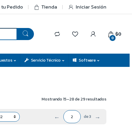
 tu Pedido
Tienda
Iniciar Sesión
$0
0
uestos
Servicio Técnico
Software
Mostrando 15–28 de 29 resultados
←
→
de 3