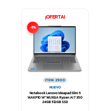
¡OFERTA!
-11%
ITEM: 2900
NUEVO
Notebook Lenovo Ideapad Slim 5
14AKP10 14″ WUXGA Ryzen AI 7 350
24GB 512GB SSD