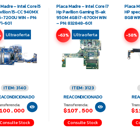
 Madre – Intel Core i5
Placa Madre – Intel Core i7
Placa Ma
vilion 15-CC 940MX
Hp Pavilion Gaming 15-ak
HP spec
5-7200U WIN – PN:
950M 4GB i7-6700H WIN
8GB WIN
1-601
– PN: 832848-601
Ultraoferta
Ultraoferta
%
-63%
-58%
ITEM: 3140
ITEM: 3123
EACONDICIONADO
REACONDICIONADO
REA
ansferencia:
Transferencia:
Tran
100.000
$107.500
$1
Consulte Stock
Consulte Stock
Co