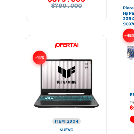
$790.000
Placa
Hp Pa
2GB i
9037
-48
¡OFERTA!
-14%
R
Tr
$
ITEM: 2904
NUEVO