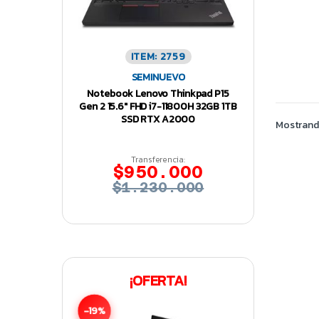
ITEM: 2759
SEMINUEVO
Notebook Lenovo Thinkpad P15
Gen 2 15.6″ FHD i7-11800H 32GB 1TB
SSD RTX A2000
Mostrand
Transferencia:
$950.000
$1.230.000
¡OFERTA!
-19%