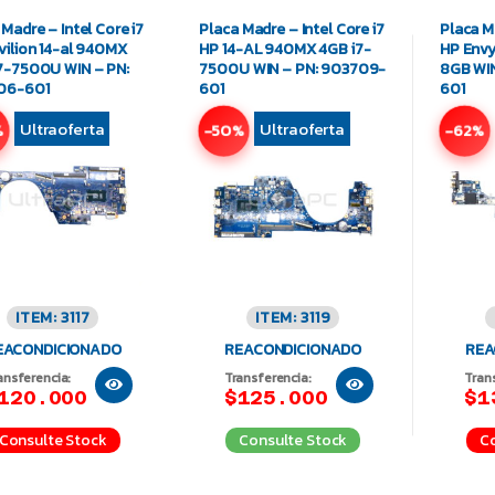
 Madre – Intel Core i7
Placa Madre – Intel Core i7
Placa Ma
vilion 14-al 940MX
HP 14-AL 940MX 4GB i7-
HP Envy
7-7500U WIN – PN:
7500U WIN – PN: 903709-
8GB WIN
06-601
601
601
Ultraoferta
Ultraoferta
%
-50%
-62%
ITEM: 3117
ITEM: 3119
EACONDICIONADO
REACONDICIONADO
REA
ansferencia:
Transferencia:
Tran
120.000
$125.000
$1
Consulte Stock
Consulte Stock
Co