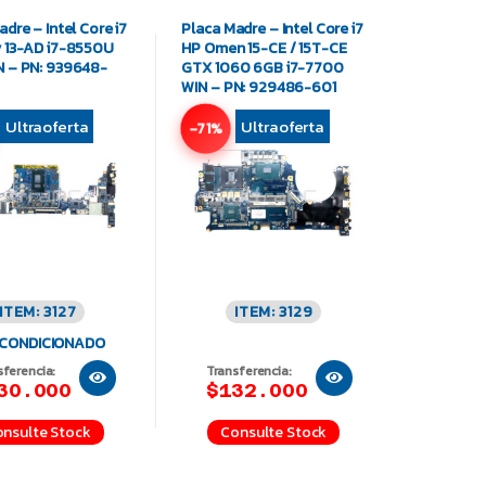
dre – Intel Core i7
Placa Madre – Intel Core i7
 13-AD i7-8550U
HP Omen 15-CE / 15T-CE
 – PN: 939648-
GTX 1060 6GB i7-7700
WIN – PN: 929486-601
Ultraoferta
Ultraoferta
-71%
ITEM: 3127
ITEM: 3129
CONDICIONADO
sferencia:
Transferencia:
30.000
$132.000
nsulte Stock
Consulte Stock