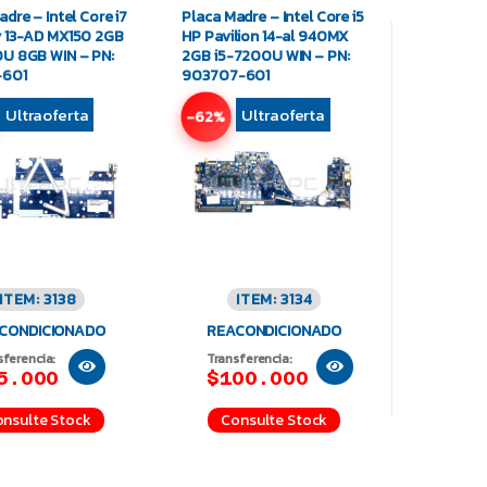
dre – Intel Core i7
Placa Madre – Intel Core i5
 13-AD MX150 2GB
HP Pavilion 14-al 940MX
U 8GB WIN – PN:
2GB i5-7200U WIN – PN:
-601
903707-601
Ultraoferta
Ultraoferta
-62%
ITEM: 3138
ITEM: 3134
CONDICIONADO
REACONDICIONADO
sferencia:
Transferencia:
5.000
$100.000
nsulte Stock
Consulte Stock