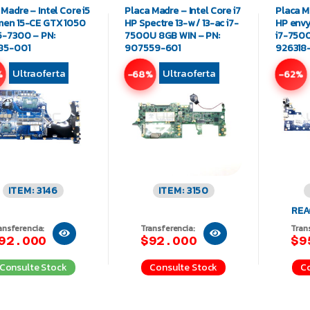
 Madre – Intel Core i5
Placa Madre – Intel Core i7
Placa Ma
en 15-CE GTX 1050
HP Spectre 13-w / 13-ac i7-
HP envy
5-7300 – PN:
7500U 8GB WIN – PN:
i7-7500
85-001
907559-601
926318
Ultraoferta
Ultraoferta
%
-68%
-62%
ITEM: 3146
ITEM: 3150
REA
ansferencia:
Transferencia:
Tran
92.000
$92.000
$9
Consulte Stock
Consulte Stock
Co