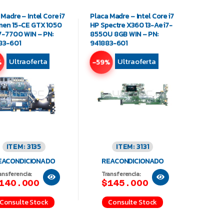
 Madre – Intel Core i7
Placa Madre – Intel Core i7
en 15-CE GTX 1050
HP Spectre X360 13-Ae i7-
7-7700 WIN – PN:
8550U 8GB WIN – PN:
83-601
941883-601
Ultraoferta
Ultraoferta
%
-59%
ITEM: 3135
ITEM: 3131
EACONDICIONADO
REACONDICIONADO
ansferencia:
Transferencia:
140.000
$145.000
Consulte Stock
Consulte Stock