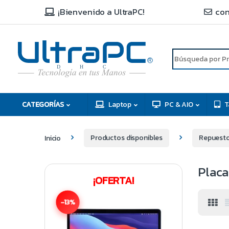
¡Bienvenido a UltraPC!
con
R
D
C
H
CATEGORÍAS
Laptop
PC & AIO
T
Inicio
Productos disponibles
Repuesto
Plac
¡OFERTA!
-13%