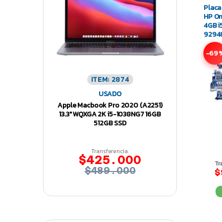
Placa
HP Om
4GB i
9294
-69
ITEM: 2874
USADO
Apple Macbook Pro 2020 (A2251)
13.3″ WQXGA 2K i5-1038NG7 16GB
512GB SSD
Transferencia:
$425.000
Tr
$489.000
$