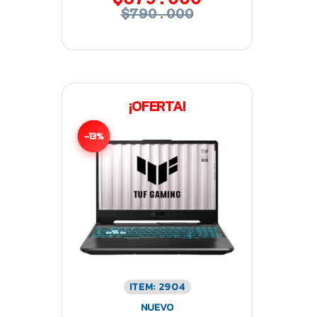
$790.000
¡OFERTA!
-13%
ITEM: 2904
NUEVO