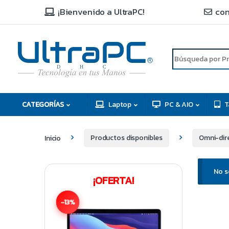
¡Bienvenido a UltraPC!
con
R
D
C
H
CATEGORÍAS
Laptop
PC & AIO
T
Inicio
Productos disponibles
Omni-dir
No s
¡OFERTA!
-13%