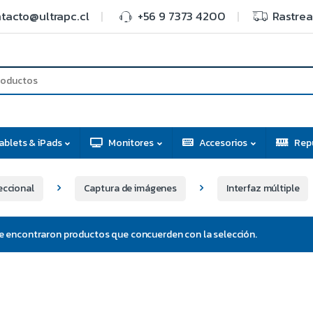
tacto@ultrapc.cl
+56 9 7373 4200
Rastrea
ablets & iPads
Monitores
Accesorios
Rep
eccional
Captura de imágenes
Interfaz múltiple
e encontraron productos que concuerden con la selección.