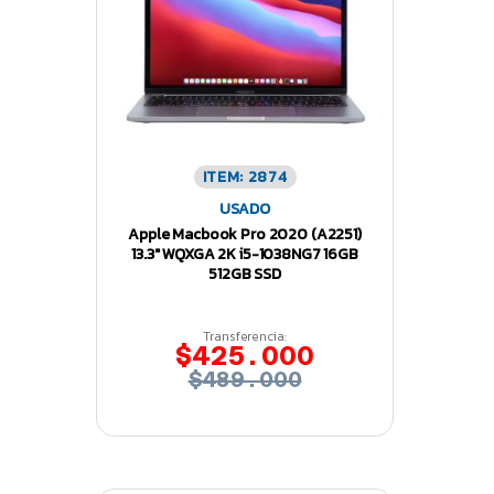
ITEM: 2874
USADO
Apple Macbook Pro 2020 (A2251)
13.3″ WQXGA 2K i5-1038NG7 16GB
512GB SSD
Transferencia:
$425.000
$489.000