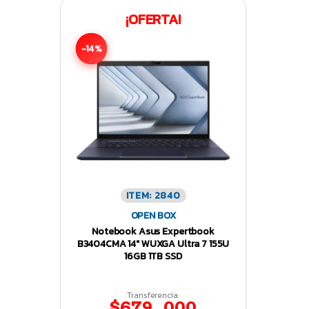
¡OFERTA!
-14%
ITEM: 2840
OPEN BOX
Notebook Asus Expertbook
B3404CMA 14″ WUXGA Ultra 7 155U
16GB 1TB SSD
Transferencia:
$679.000