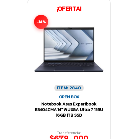
¡OFERTA!
-14%
ITEM: 2840
OPEN BOX
Notebook Asus Expertbook
B3404CMA 14″ WUXGA Ultra 7 155U
16GB 1TB SSD
Transferencia:
$679.000