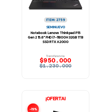
ITEM: 2759
SEMINUEVO
Notebook Lenovo Thinkpad P15
Gen 2 15.6″ FHD i7-11800H 32GB 1TB
SSD RTX A2000
Transferencia:
$950.000
$1.230.000
¡OFERTA!
-19%