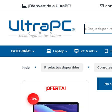
¡Bienvenido a UltraPC!
con
R
D
C
H
CATEGORÍAS
Laptop
PC & AIO
T
Inicio
Productos disponibles
Consolas
No s
¡OFERTA!
-13%