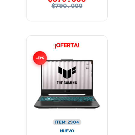
$790.000
¡OFERTA!
-13%
ITEM: 2904
NUEVO