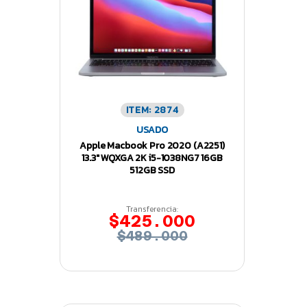
ITEM: 2874
USADO
Apple Macbook Pro 2020 (A2251)
13.3″ WQXGA 2K i5-1038NG7 16GB
512GB SSD
Transferencia:
$425.000
$489.000