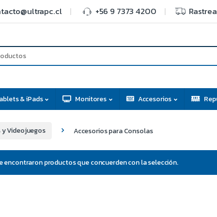
tacto@ultrapc.cl
+56 9 7373 4200
Rastrea
ablets & iPads
Monitores
Accesorios
Rep
 y Videojuegos
Accesorios para Consolas
e encontraron productos que concuerden con la selección.