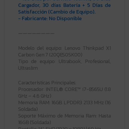
Cargador, 30 días Batería + 5 Días de
Satisfacción (Cambio de Equipo).
- Fabricante: No Disponible
————————
Modelo del equipo: Lenovo Thinkpad X1
Carbon Gen 7 (20QES0SK00)
Tipo de equipo: Ultrabook, Profesional,
Ultraslim
Características Principales:
Procesador: INTEL® CORE™ i7-8565U (1.8
GHz – 4.6 GHz)
Memoria RAM: 16GB LPDDR3 2133 MHz (16
Soldada)
Soporte Máximo de Memoria Ram: Hasta
16GB (Soldada)
Pantalla: 14″ FHD (1920 x 1080) | 60 Hz