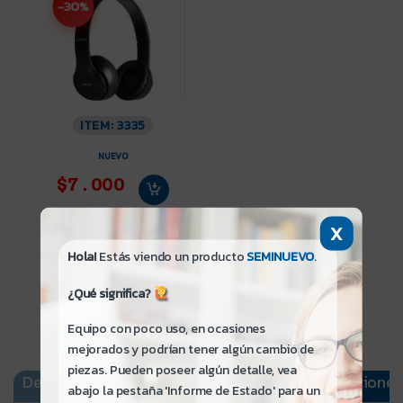
-30%
ITEM: 3335
NUEVO
$7.000
X
Hola!
Estás viendo un producto
SEMINUEVO
.
¿Qué significa?
Equipo con poco uso, en ocasiones
mejorados y podrían tener algún cambio de
piezas. Pueden poseer algún detalle, vea
Descripción
Informe de Estado
Especificaciones
abajo la pestaña 'Informe de Estado' para un