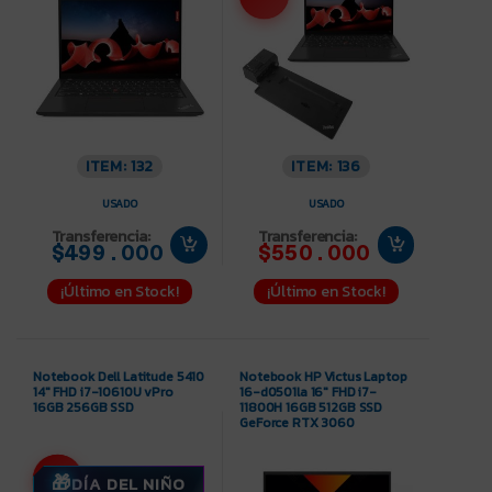
ITEM: 132
ITEM: 136
USADO
USADO
Transferencia:
Transferencia:
$499.000
$550.000
¡Último en Stock!
¡Último en Stock!
Notebook Dell Latitude 5410
Notebook HP Victus Laptop
14″ FHD i7-10610U vPro
16-d0501la 16″ FHD i7-
16GB 256GB SSD
11800H 16GB 512GB SSD
GeForce RTX 3060
-7%
DÍA DEL NIÑO