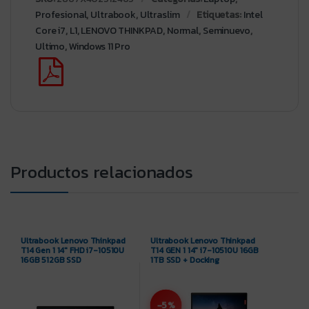
Profesional
,
Ultrabook
,
Ultraslim
Etiquetas:
Intel
Core i7
,
L1
,
LENOVO THINKPAD
,
Normal
,
Seminuevo
,
Ultimo
,
Windows 11 Pro
Productos relacionados
Ultrabook Lenovo Thinkpad
Ultrabook Lenovo Thinkpad
T14 Gen 1 14″ FHD i7-10510U
T14 GEN 1 14″ i7-10510U 16GB
16GB 512GB SSD
1TB SSD + Docking
-5%