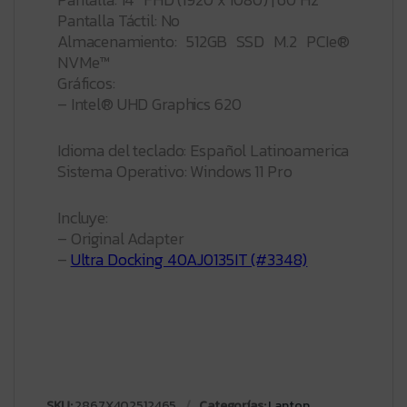
Pantalla Táctil: No
Almacenamiento: 512GB SSD M.2 PCIe®
NVMe™
Gráficos:
– Intel® UHD Graphics 620
Idioma del teclado: Español Latinoamerica
Sistema Operativo: Windows 11 Pro
Incluye:
– Original Adapter
–
Ultra Docking 40AJ0135IT (#3348)
SKU:
2867X402512465
Categorías:
Laptop
,