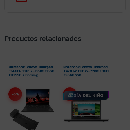
Productos relacionados
Ultrabook Lenovo Thinkpad
Notebook Lenovo Thinkpad
T14 GEN 1 14″ i7-10510U 16GB
T470 14″ FHD i5-7200U 8GB
1TB SSD + Docking
256GB SSD
-5%
-11%
DÍA DEL NIÑO