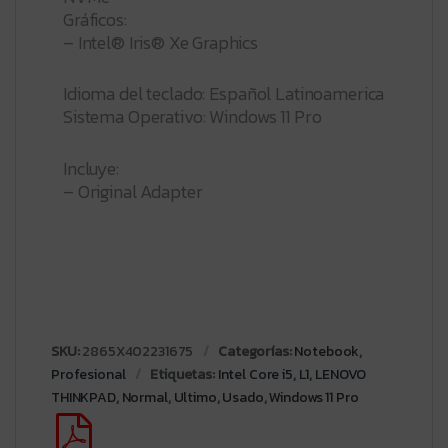
Gráficos:
– Intel® Iris® Xe Graphics
Idioma del teclado: Español Latinoamerica
Sistema Operativo: Windows 11 Pro
Incluye:
– Original Adapter
SKU:
2865X402231675
Categorías:
Notebook
,
Profesional
Etiquetas:
Intel Core i5
,
L1
,
LENOVO
THINKPAD
,
Normal
,
Ultimo
,
Usado
,
Windows 11 Pro