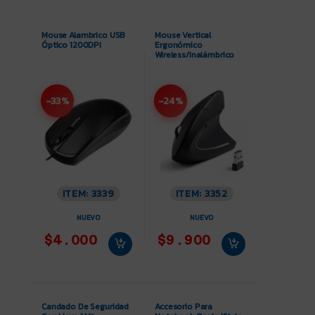
Mouse Alambrico USB
Mouse Vertical
Óptico 1200DPI
Ergonómico
Wireless/Inalámbrico
-33%
-24%
ITEM: 3339
ITEM: 3352
NUEVO
NUEVO
$4.000
$9.900
Candado De Seguridad
Accesorio Para