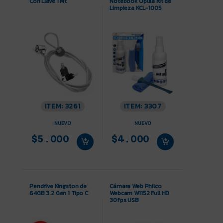
Con Llave 1 Mt
Notebook Opula Kit de
Limpieza KCL-1005
ITEM: 3261
ITEM: 3307
NUEVO
NUEVO
$5.000
$4.000
Pendrive Kingston de
Cámara Web Philco
64GB 3.2 Gen 1 Tipo C
Webcam W1152 Full HD
30fps USB