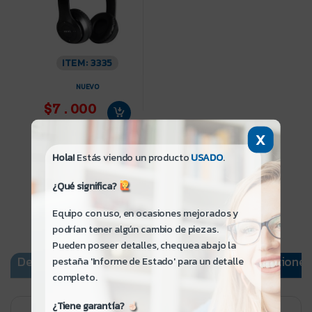
ITEM: 3335
NUEVO
$7.000
X
Hola!
Estás viendo un producto
USADO
.
¿Qué significa?
Equipo con uso, en ocasiones mejorados y
podrían tener algún cambio de piezas.
Pueden poseer detalles, chequea abajo la
Descripción
Informe de Estado
Especificaciones
pestaña 'Informe de Estado' para un detalle
completo.
¿Tiene garantía?