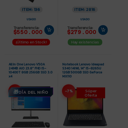
ITEM: 136
ITEM: 2816
USADO
USADO
Transferencia:
Transferencia:
$550.000
$279.000
¡Último en Stock!
Hay existencias
All in One Lenovo V50A
Notebook Lenovo Ideapad
24IMB AIO 23.8″ FHD i5-
S340 14IWL 14″ i5-8265U
10400T 8GB 256GB SSD 3.0
12GB 500GB SSD GeForce
x4
MX110
Súper
-27%
-7%
DÍA DEL NIÑO
Oferta