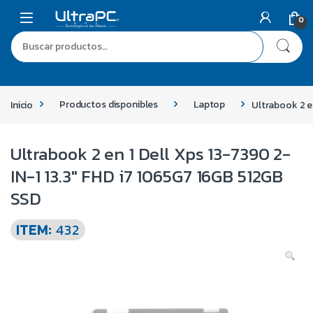
0
Inicio
Productos disponibles
Laptop
Ultrabook 2 e
Ultrabook 2 en 1 Dell Xps 13-7390 2-
IN-1 13.3″ FHD i7 1065G7 16GB 512GB
SSD
ITEM:
432