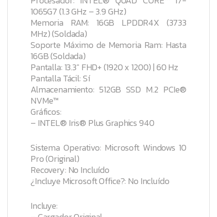
Procesador: INTEL® QUAD CORE™ i7-
1065G7 (1.3 GHz – 3.9 GHz)
Memoria RAM: 16GB LPDDR4X (3733
MHz) (Soldada)
Soporte Máximo de Memoria Ram: Hasta
16GB (Soldada)
Pantalla: 13.3″ FHD+ (1920 x 1200) | 60 Hz
Pantalla Tácil: Sí
Almacenamiento: 512GB SSD M.2 PCIe®
NVMe™
Gráficos:
– INTEL® Iris® Plus Graphics 940
Sistema Operativo: Microsoft Windows 10
Pro (Original)
Recovery: No Incluído
¿Incluye Microsoft Office?: No Incluído
Incluye:
– Cargador Original