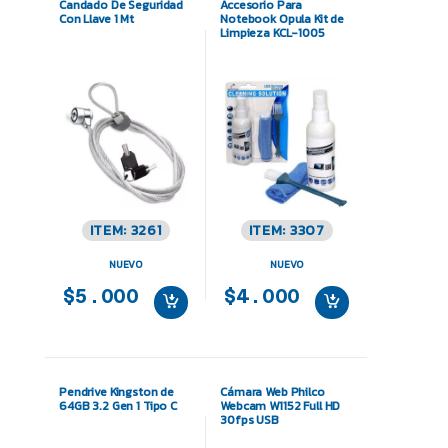
Candado De Seguridad
Accesorio Para
Con Llave 1 Mt
Notebook Opula Kit de
Limpieza KCL-1005
ITEM: 3261
ITEM: 3307
NUEVO
NUEVO
$5.000
$4.000
Pendrive Kingston de
Cámara Web Philco
64GB 3.2 Gen 1 Tipo C
Webcam W1152 Full HD
30fps USB