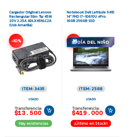
Cargador Original Lenovo
Notebook Dell Latitude 5410
Rectangular Slim Tip 45W
14″ FHD i7-10610U vPro
20V 2.25A ADLX45NLC2A
16GB 256GB SSD
(Usb Amarilla)
-10%
-7%
DÍA DEL NIÑO
ITEM: 3435
ITEM: 2588
USADO
USADO
Transferencia:
Transferencia:
$13.500
$419.000
Hay existencias
¡Último en Stock!