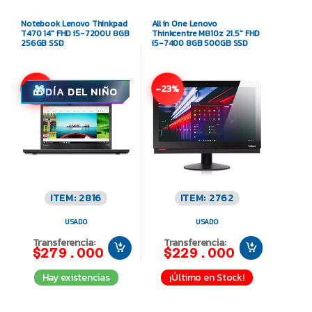
Notebook Lenovo Thinkpad
All in One Lenovo
T470 14″ FHD i5-7200U 8GB
Thinkcentre M810z 21.5″ FHD
256GB SSD
i5-7400 8GB 500GB SSD
-11%
-23%
DÍA DEL NIÑO
ITEM: 2816
ITEM: 2762
USADO
USADO
Transferencia:
Transferencia:
$279.000
$229.000
Hay existencias
¡Último en Stock!